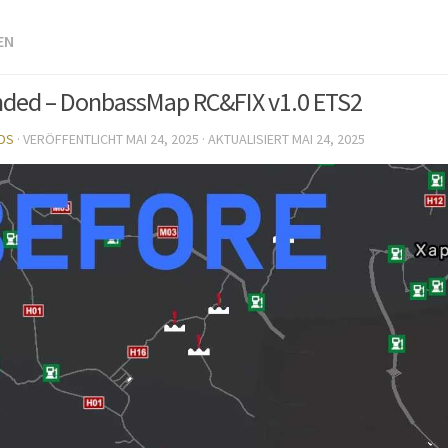
EN
ded – DonbassMap RC&FIX v1.0 ETS2
DS
· VERÖFFENTLICHT
MAI 24, 2025
· AKTUALISIERT
MAI 24, 2025