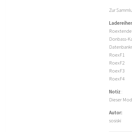
Zur Sammlu
Ladereihe
Roextende
Donbass-Ka
Datenbank
RoexF1
RoexF2
RoexF3
RoexF4
Notiz
:
Dieser Mod 
Autor:
sosiski