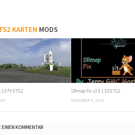
TS2 KARTEN
MODS
0
11.0 FV ETS2
SRmap Fix v2.0 1.52 ETS2
025
NOVEMBER 8, 2024
E EINEN KOMMENTAR