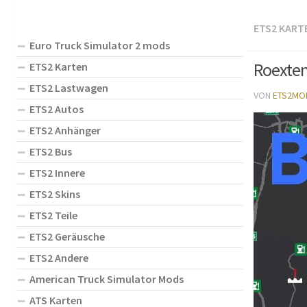
ETS2 KART
Euro Truck Simulator 2 mods
Roexten
ETS2 Karten
ETS2 Lastwagen
VON
ETS2MO
ETS2 Autos
ETS2 Anhänger
ETS2 Bus
ETS2 Innere
ETS2 Skins
ETS2 Teile
ETS2 Geräusche
ETS2 Andere
American Truck Simulator Mods
ATS Karten