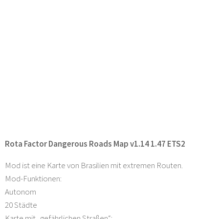
Rota Factor Dangerous Roads Map v1.14 1.47 ETS2
Mod ist eine Karte von Brasilien mit extremen Routen.
Mod-Funktionen:
Autonom
20 Städte
Karte mit „gefährlichen Straßen“;