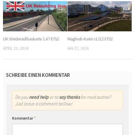
0
0
UK Wiederaufbaukarte 1.47 ETS2
Maghreb-Karte v1.0.2 ETS2
APRIL 23, 2024
MAI 27, 2026
SCHREIBE EINEN KOMMENTAR
Do you
need help
or to
say thanks
for mod author?
Just leave a comment bellow!
Kommentar
*