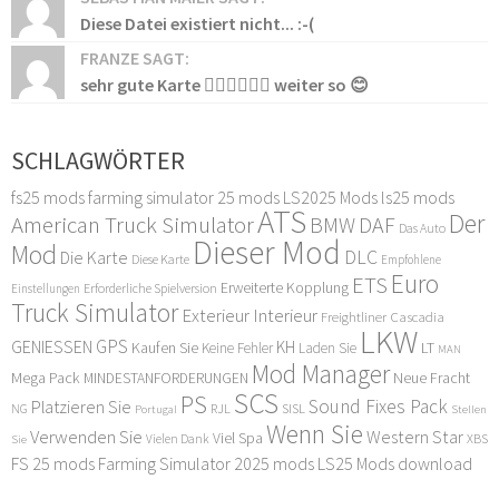
Diese Datei existiert nicht... :-(
FRANZE SAGT:
sehr gute Karte 👍🏻👍🏻👍🏻 weiter so 😊
SCHLAGWÖRTER
fs25 mods
farming simulator 25 mods
LS2025 Mods
ls25 mods
ATS
Der
American Truck Simulator
DAF
BMW
Das Auto
Dieser Mod
Mod
DLC
Die Karte
Diese Karte
Empfohlene
Euro
ETS
Erweiterte Kopplung
Erforderliche Spielversion
Einstellungen
Truck Simulator
Exterieur Interieur
Freightliner Cascadia
LKW
GPS
GENIESSEN
KH
Kaufen Sie
LT
Keine Fehler
Laden Sie
MAN
Mod Manager
Mega Pack
Neue Fracht
MINDESTANFORDERUNGEN
SCS
PS
Sound Fixes Pack
Platzieren Sie
SISL
RJL
NG
Stellen
Portugal
Wenn Sie
Verwenden Sie
Western Star
Viel Spa
XBS
Sie
Vielen Dank
FS 25 mods
Farming Simulator 2025 mods
LS25 Mods download