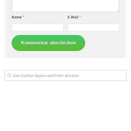
Name
*
E-Mail
*