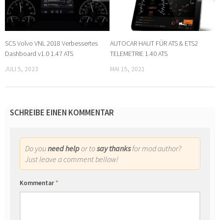
SCS Volvo VNL 2018 Verbessertes
AUTOCAR HAUT FÜR ATS & ETS2
Dashboard v1.0 1.47 ATS
TELEMETRIE 1.40 ATS
JULI 5, 2023
MAI 15, 2021
SCHREIBE EINEN KOMMENTAR
Do you
need help
or to
say thanks
for mod author?
Just leave a comment bellow!
Kommentar
*