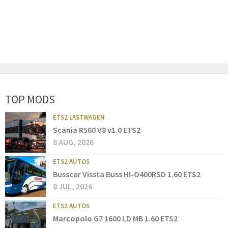
TOP MODS
ETS2 LASTWAGEN
Scania R560 V8 v1.0 ETS2
8 AUG, 2026
ETS2 AUTOS
Busscar Vissta Buss HI-O400RSD 1.60 ETS2
8 JUL, 2026
ETS2 AUTOS
Marcopolo G7 1600 LD MB 1.60 ETS2