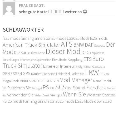
FRANZE SAGT:
sehr gute Karte 👍🏻👍🏻👍🏻 weiter so 😊
SCHLAGWÖRTER
fs25 mods
farming simulator 25 mods
LS2025 Mods
ls25 mods
ATS
Der
American Truck Simulator
DAF
BMW
Das Auto
Dieser Mod
Mod
DLC
Die Karte
Diese Karte
Empfohlene
Euro
ETS
Erweiterte Kopplung
Erforderliche Spielversion
Einstellungen
Truck Simulator
Exterieur Interieur
Freightliner Cascadia
LKW
GPS
GENIESSEN
KH
Kaufen Sie
LT
Keine Fehler
Laden Sie
MAN
Mod Manager
Mega Pack
Neue Fracht
MINDESTANFORDERUNGEN
SCS
PS
Sound Fixes Pack
Platzieren Sie
SISL
RJL
NG
Stellen
Portugal
Wenn Sie
Verwenden Sie
Western Star
Viel Spa
XBS
Sie
Vielen Dank
FS 25 mods
Farming Simulator 2025 mods
LS25 Mods download