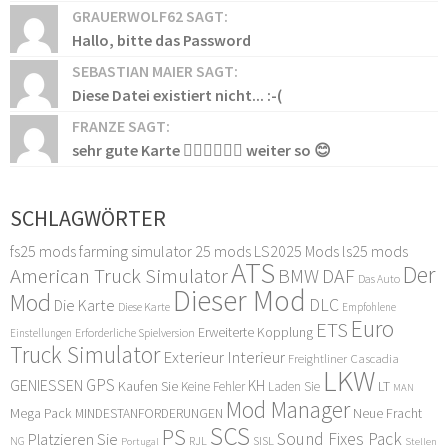
GRAUERWOLF62 SAGT:
Hallo, bitte das Password
SEBASTIAN MAIER SAGT:
Diese Datei existiert nicht... :-(
FRANZE SAGT:
sehr gute Karte 👍🏻👍🏻👍🏻 weiter so 😊
SCHLAGWÖRTER
fs25 mods
farming simulator 25 mods
LS2025 Mods
ls25 mods
ATS
Der
American Truck Simulator
DAF
BMW
Das Auto
Dieser Mod
Mod
DLC
Die Karte
Diese Karte
Empfohlene
Euro
ETS
Erweiterte Kopplung
Erforderliche Spielversion
Einstellungen
Truck Simulator
Exterieur Interieur
Freightliner Cascadia
LKW
GPS
GENIESSEN
KH
Kaufen Sie
LT
Keine Fehler
Laden Sie
MAN
Mod Manager
Mega Pack
Neue Fracht
MINDESTANFORDERUNGEN
SCS
PS
Sound Fixes Pack
Platzieren Sie
SISL
RJL
NG
Stellen
Portugal