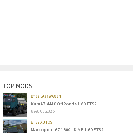
TOP MODS
ETS2 LASTWAGEN
KamAZ 4410 OffRoad v1.60 ETS2
8 AUG, 2026
ETS2 AUTOS
Marcopolo G7 1600 LD MB 1.60 ETS2