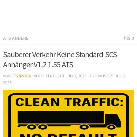
ATS ANDERE
0
Sauberer Verkehr Keine Standard-SCS-
Anhänger V1.2 1.55 ATS
VON
ETS2MODS
· VERÖFFENTLICHT
JULI 3, 2025
· AKTUALISIERT
JULI 3,
2025