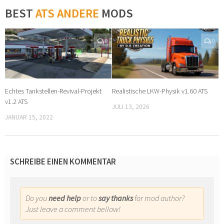
BEST
ATS ANDERE
MODS
0
0
Echtes Tankstellen-Revival-Projekt
Realistische LKW-Physik v1.60 ATS
v1.2 ATS
JULI 13, 2026
JANUAR 15, 2022
SCHREIBE EINEN KOMMENTAR
Do you
need help
or to
say thanks
for mod author?
Just leave a comment bellow!