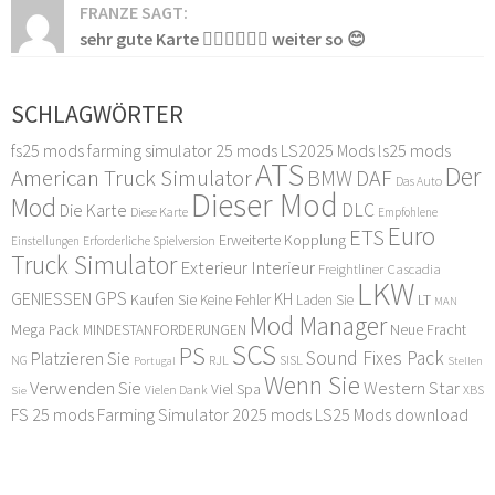
FRANZE SAGT:
sehr gute Karte 👍🏻👍🏻👍🏻 weiter so 😊
SCHLAGWÖRTER
fs25 mods
farming simulator 25 mods
LS2025 Mods
ls25 mods
ATS
Der
American Truck Simulator
DAF
BMW
Das Auto
Dieser Mod
Mod
DLC
Die Karte
Diese Karte
Empfohlene
Euro
ETS
Erweiterte Kopplung
Erforderliche Spielversion
Einstellungen
Truck Simulator
Exterieur Interieur
Freightliner Cascadia
LKW
GPS
GENIESSEN
KH
Kaufen Sie
LT
Keine Fehler
Laden Sie
MAN
Mod Manager
Mega Pack
Neue Fracht
MINDESTANFORDERUNGEN
SCS
PS
Sound Fixes Pack
Platzieren Sie
SISL
RJL
NG
Stellen
Portugal
Wenn Sie
Verwenden Sie
Western Star
Viel Spa
XBS
Sie
Vielen Dank
FS 25 mods
Farming Simulator 2025 mods
LS25 Mods download