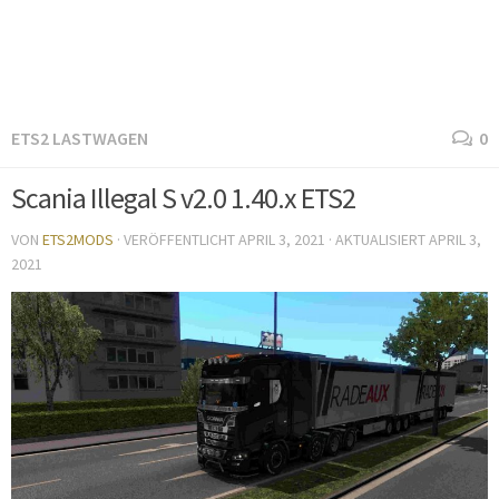
ETS2 LASTWAGEN
0
Scania Illegal S v2.0 1.40.x ETS2
VON
ETS2MODS
· VERÖFFENTLICHT
APRIL 3, 2021
· AKTUALISIERT
APRIL 3,
2021