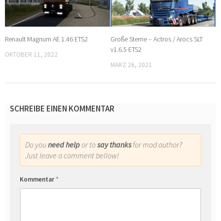
Renault Magnum AE 1.46 ETS2
Große Sterne – Actros / Arocs SLT
v1.6.5 ETS2
OKTOBER 11, 2022
MÄRZ 26, 2021
SCHREIBE EINEN KOMMENTAR
Do you
need help
or to
say thanks
for mod author?
Just leave a comment bellow!
Kommentar
*