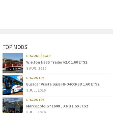
TOP MODS
ETS2 ANHÄNGER
Wielton NS3S Trailer v2.0 1.60 ETS2
8 AUG, 2026
ETS2 AUTOS
Busscar Vissta Buss HI-O400RSD 1.60 ETS2
8 JUL, 2026
ETS2 AUTOS
Marcopolo G7 1600 LD MB 1.60 ETS2
8 JUL, 2026