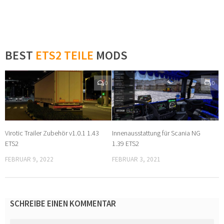
BEST
ETS2 TEILE
MODS
0
0
Virotic Trailer Zubehör v1.0.1 1.43
Innenausstattung für Scania NG
ETS2
1.39 ETS2
FEBRUAR 9, 2022
FEBRUAR 3, 2021
SCHREIBE EINEN KOMMENTAR