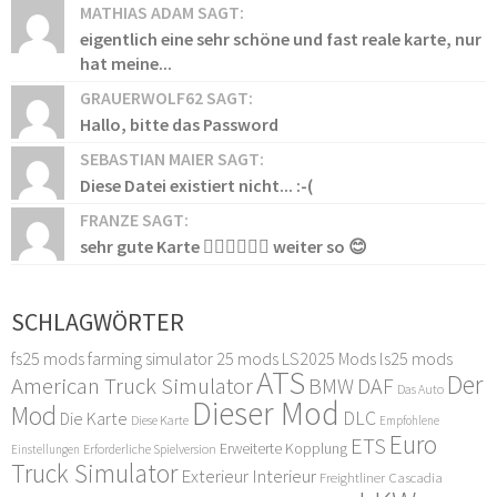
MATHIAS ADAM SAGT:
eigentlich eine sehr schöne und fast reale karte, nur
hat meine...
GRAUERWOLF62 SAGT:
Hallo, bitte das Password
SEBASTIAN MAIER SAGT:
Diese Datei existiert nicht... :-(
FRANZE SAGT:
sehr gute Karte 👍🏻👍🏻👍🏻 weiter so 😊
SCHLAGWÖRTER
fs25 mods
farming simulator 25 mods
LS2025 Mods
ls25 mods
ATS
Der
American Truck Simulator
DAF
BMW
Das Auto
Dieser Mod
Mod
DLC
Die Karte
Diese Karte
Empfohlene
Euro
ETS
Erweiterte Kopplung
Erforderliche Spielversion
Einstellungen
Truck Simulator
Exterieur Interieur
Freightliner Cascadia