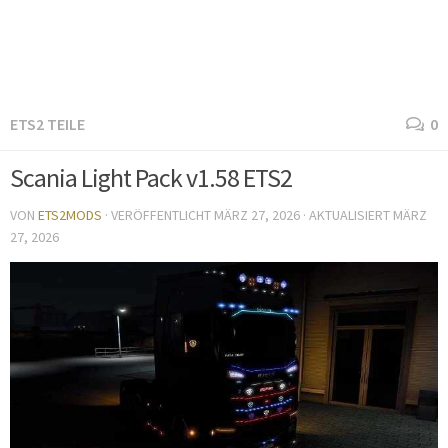
ETS2 TEILE
0
Scania Light Pack v1.58 ETS2
VON
ETS2MODS
· VERÖFFENTLICHT
MÄRZ 27, 2026
· AKTUALISIERT
MÄRZ
27, 2026