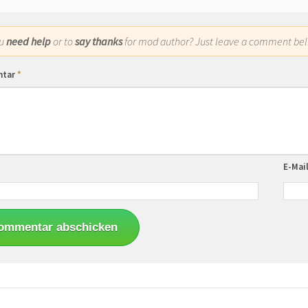
ou
need help
or to
say thanks
for mod author? Just leave a comment bel
ntar
*
E-Mai