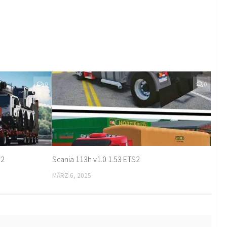
0
0
S2
Scania 113h v1.0 1.53 ETS2
MÄRZ 6, 2025