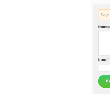
Do y
Komme
Name
*