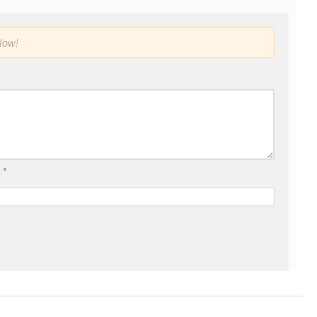
low!
l
*