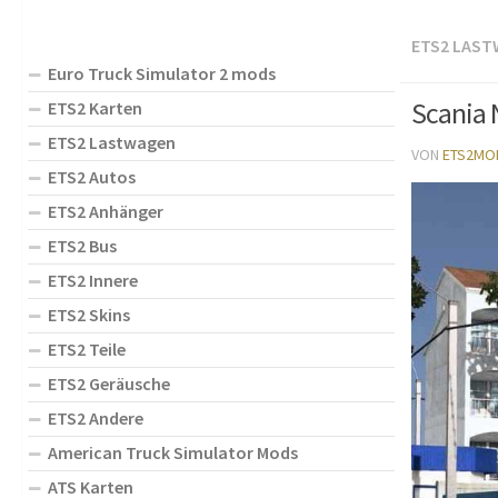
ETS2 LAS
Euro Truck Simulator 2 mods
Scania 
ETS2 Karten
ETS2 Lastwagen
VON
ETS2MO
ETS2 Autos
ETS2 Anhänger
ETS2 Bus
ETS2 Innere
ETS2 Skins
ETS2 Teile
ETS2 Geräusche
ETS2 Andere
American Truck Simulator Mods
ATS Karten