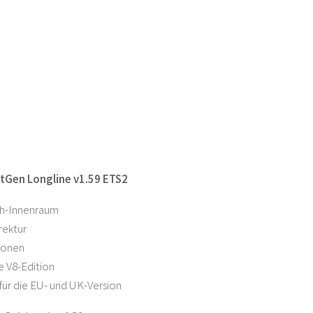
tGen Longline v1.59 ETS2
h-Innenraum
rektur
ionen
e V8-Edition
 für die EU- und UK-Version