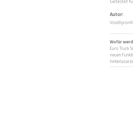
Getestet fü
Autor:
VoidXyronK
Wofür werd
Euro Truck S
neuen Funkti
hinterlasse 