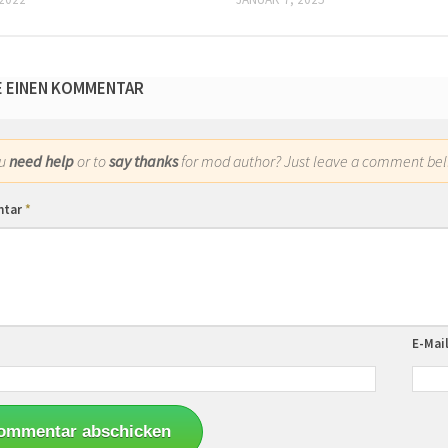
E EINEN KOMMENTAR
ou
need help
or to
say thanks
for mod author? Just leave a comment bel
ntar
*
E-Mai