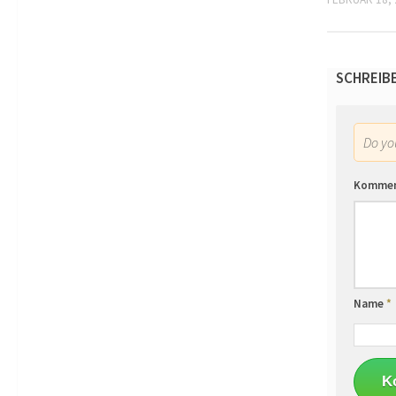
SCHREIB
Do y
Komme
Name
*