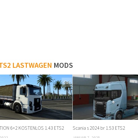
TS2 LASTWAGEN
MODS
0
ION 6×2 KOSTENLOS 1.43 ETS2
Scania s 2024 br 1.53 ETS2
2022
JANUAR 7, 2025