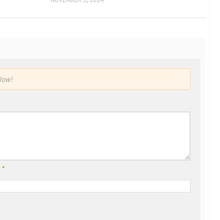
low!
l
*