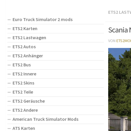
ETS2 LAS
Euro Truck Simulator 2 mods
Scania 
ETS2 Karten
ETS2 Lastwagen
VON
ETS2MO
ETS2 Autos
ETS2 Anhänger
ETS2 Bus
ETS2 Innere
ETS2 Skins
ETS2 Teile
ETS2 Geräusche
ETS2 Andere
American Truck Simulator Mods
ATS Karten