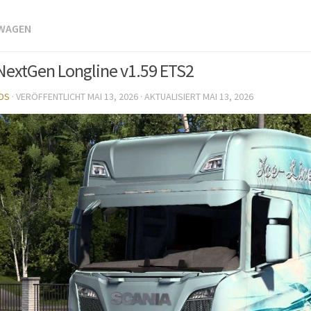
TWAGEN
NextGen Longline v1.59 ETS2
DS
· VERÖFFENTLICHT
MAI 13, 2026
· AKTUALISIERT
MAI 13, 2026