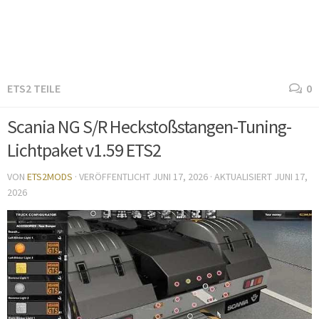
ETS2 TEILE
0
Scania NG S/R Heckstoßstangen-Tuning-
Lichtpaket v1.59 ETS2
VON
ETS2MODS
· VERÖFFENTLICHT
JUNI 17, 2026
· AKTUALISIERT
JUNI 17,
2026