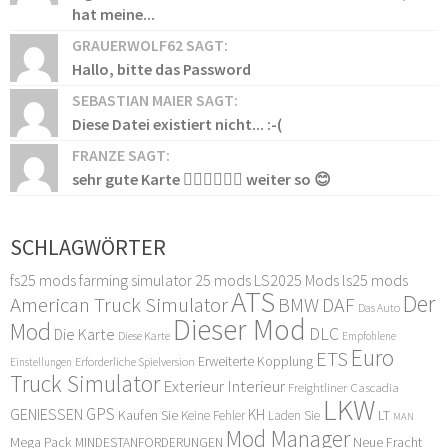
hat meine...
GRAUERWOLF62 SAGT:
Hallo, bitte das Password
SEBASTIAN MAIER SAGT:
Diese Datei existiert nicht... :-(
FRANZE SAGT:
sehr gute Karte 👍🏻👍🏻👍🏻 weiter so 😊
SCHLAGWÖRTER
fs25 mods
farming simulator 25 mods
LS2025 Mods
ls25 mods
ATS
Der
American Truck Simulator
DAF
BMW
Das Auto
Dieser Mod
Mod
DLC
Die Karte
Diese Karte
Empfohlene
Euro
ETS
Erweiterte Kopplung
Erforderliche Spielversion
Einstellungen
Truck Simulator
Exterieur Interieur
Freightliner Cascadia
LKW
GPS
GENIESSEN
KH
Kaufen Sie
LT
Keine Fehler
Laden Sie
MAN
Mod Manager
Mega Pack
Neue Fracht
MINDESTANFORDERUNGEN