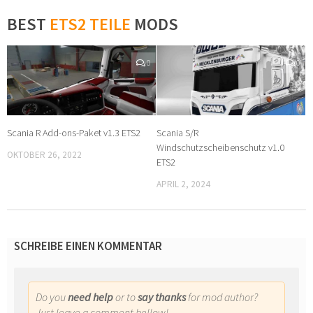
BEST
ETS2 TEILE
MODS
0
0
Scania R Add-ons-Paket v1.3 ETS2
Scania S/R
Windschutzscheibenschutz v1.0
OKTOBER 26, 2022
ETS2
APRIL 2, 2024
SCHREIBE EINEN KOMMENTAR
Do you
need help
or to
say thanks
for mod author?
Just leave a comment bellow!