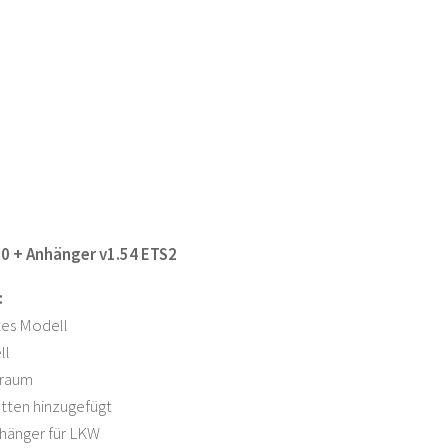
0 + Anhänger v1.54 ETS2
:
rtes Modell
ll
nraum
tten hinzugefügt
nhänger für LKW