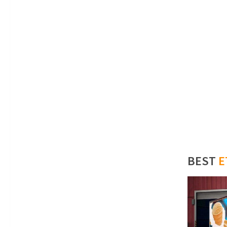
BEST
E