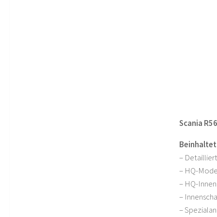
Scania R56
Beinhaltet
– Detaillie
– HQ-Mode
– HQ-Inne
– Innenscha
– Speziala