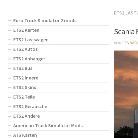
ETS2 LAS
Euro Truck Simulator 2 mods
Scania 
ETS2 Karten
ETS2 Lastwagen
VON
ETS2MO
ETS2 Autos
ETS2 Anhänger
ETS2 Bus
ETS2 Innere
ETS2 Skins
ETS2 Teile
ETS2 Geräusche
ETS2 Andere
American Truck Simulator Mods
ATS Karten