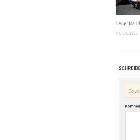
Neuer Man T
MAI 20, 2025
SCHREIB
Do y
Komme