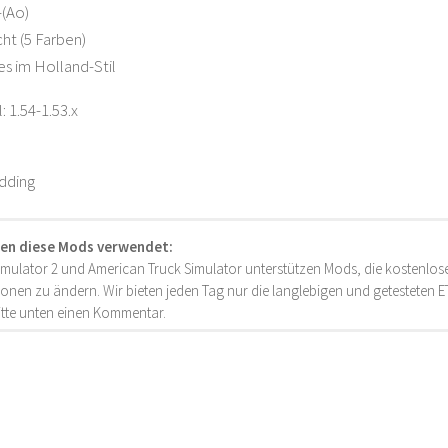
-(Ao)
cht (5 Farben)
es im Holland-Stil
 1.54-1.53.x
dding
en diese Mods verwendet:
imulator 2 und American Truck Simulator unterstützen Mods, die kostenlose
onen zu ändern. Wir bieten jeden Tag nur die langlebigen und getesteten
bitte unten einen Kommentar.