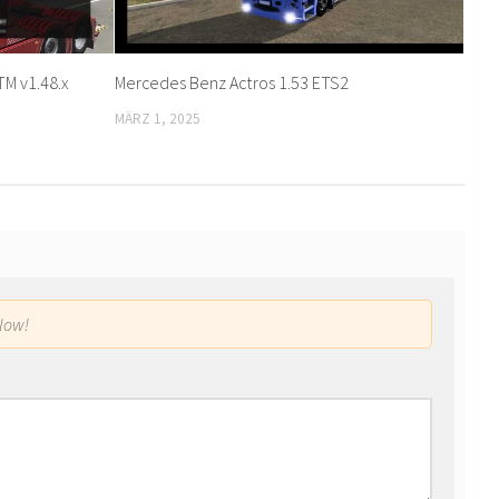
M v1.48.x
Mercedes Benz Actros 1.53 ETS2
MÄRZ 1, 2025
low!