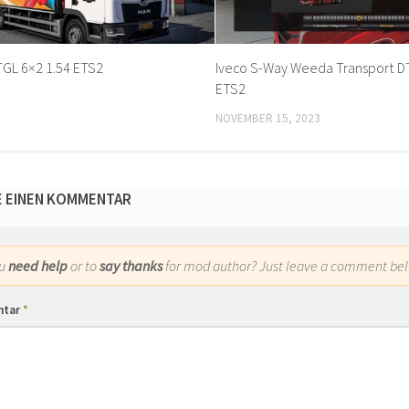
GL 6×2 1.54 ETS2
Iveco S-Way Weeda Transport DT
ETS2
NOVEMBER 15, 2023
E EINEN KOMMENTAR
ou
need help
or to
say thanks
for mod author? Just leave a comment bel
ntar
*