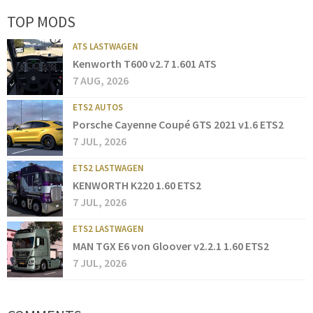
TOP MODS
ATS LASTWAGEN
Kenworth T600 v2.7 1.601 ATS
7 AUG, 2026
ETS2 AUTOS
Porsche Cayenne Coupé GTS 2021 v1.6 ETS2
7 JUL, 2026
ETS2 LASTWAGEN
KENWORTH K220 1.60 ETS2
7 JUL, 2026
ETS2 LASTWAGEN
MAN TGX E6 von Gloover v2.2.1 1.60 ETS2
7 JUL, 2026