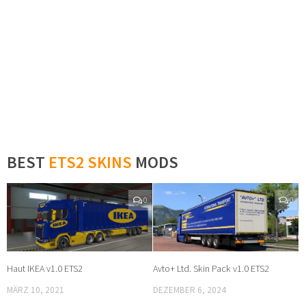
BEST
ETS2 SKINS
MODS
0
0
Haut IKEA v1.0 ETS2
Avto+ Ltd. Skin Pack v1.0 ETS2
MÄRZ 10, 2021
DEZEMBER 6, 2024