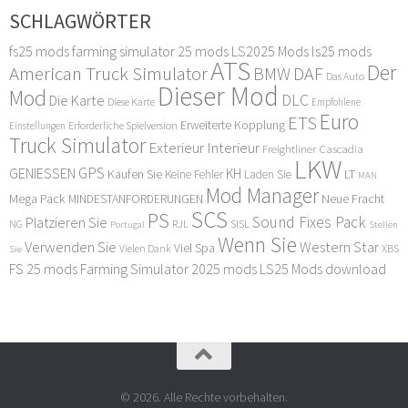
SCHLAGWÖRTER
fs25 mods
farming simulator 25 mods
LS2025 Mods
ls25 mods
ATS
Der
American Truck Simulator
DAF
BMW
Das Auto
Dieser Mod
Mod
DLC
Die Karte
Diese Karte
Empfohlene
Euro
ETS
Erweiterte Kopplung
Erforderliche Spielversion
Einstellungen
Truck Simulator
Exterieur Interieur
Freightliner Cascadia
LKW
GPS
GENIESSEN
KH
Kaufen Sie
LT
Keine Fehler
Laden Sie
MAN
Mod Manager
Mega Pack
Neue Fracht
MINDESTANFORDERUNGEN
SCS
PS
Sound Fixes Pack
Platzieren Sie
SISL
RJL
NG
Stellen
Portugal
Wenn Sie
Verwenden Sie
Western Star
Viel Spa
XBS
Sie
Vielen Dank
FS 25 mods
Farming Simulator 2025 mods
LS25 Mods download
© 2026. Alle Rechte vorbehalten.