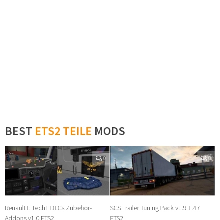
BEST
ETS2 TEILE
MODS
0
0
Renault E TechT DLCs Zubehör-
SCS Trailer Tuning Pack v1.9 1.47
Addons v1.0 ETS2
ETS2