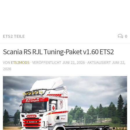
ETS2 TEILE
0
Scania RS RJL Tuning-Paket v1.60 ETS2
VON
ETS2MODS
· VERÖFFENTLICHT
JUNI 22, 2026
· AKTUALISIERT
JUNI 22,
2026