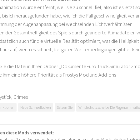
nimation wurde entfernt, weil sie zu schnell fiel, also ist es jetzt s
, bis ich herausgefunden habe, wie ich die Fallgeschwindigkeit verl
immung der Augenanpassung bei wechselnden Lichtverhältnissen
n der Gesamthelligkeit des Spiels durch geänderte Klimadateien 
ndsätzlich auch für die virtuelle Realität optimiert, was die Helligke
tt nur auf, wenn es schneit, bei guten Wetterbedingungen gibt es kein
:
Sie die Datei in Ihren Ordner „DokumenteEuro Truck Simulator 2mo
e ihm eine höhere Priorität als Frostys Mod und Add-ons
stick, Grimes
unktionen
Neue Schneeflocken
Setzen Sie
Windschutzscheibe Die Regenanimati
en diese Mods verwendet:
imulator 2 und American Truck Simulator unterstützen Mods, die kostenlose