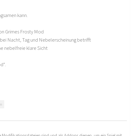
o
angsamen kann.
von Grimes Frosty Mod
it bei Nacht, Tag und Nebelerscheinung betrifft
e nebelfreie klare Sicht
d“.
on
 Modifikationsdateien sind und als Addons dienen, um ein Spiel mit