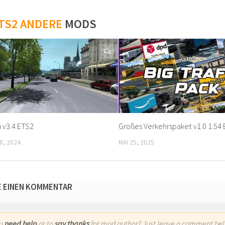
TS2 ANDERE
MODS
0
 v3.4 ETS2
Großes Verkehrspaket v1.0 1.54
8, 2024
MAI 25, 2025
E EINEN KOMMENTAR
ou
need help
or to
say thanks
for mod author? Just leave a comment bel