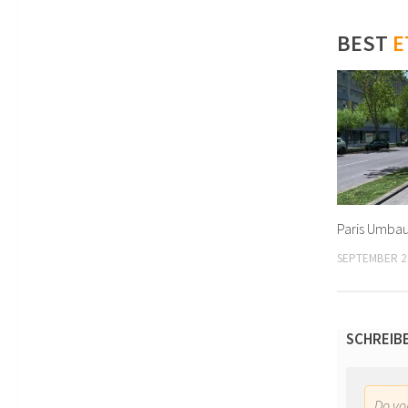
BEST
E
Paris Umbau
SEPTEMBER 2
SCHREIB
Do y