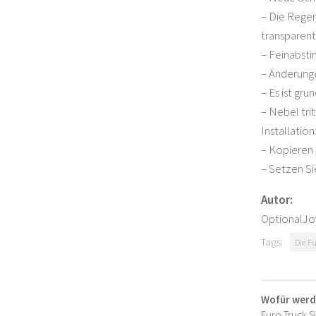
– Die Regena
transparent
– Feinabst
– Änderunge
– Es ist gru
– Nebel tri
Installation
– Kopieren 
– Setzen Si
Autor:
OptionalJoy
Tags:
Die F
Wofür werd
Euro Truck S