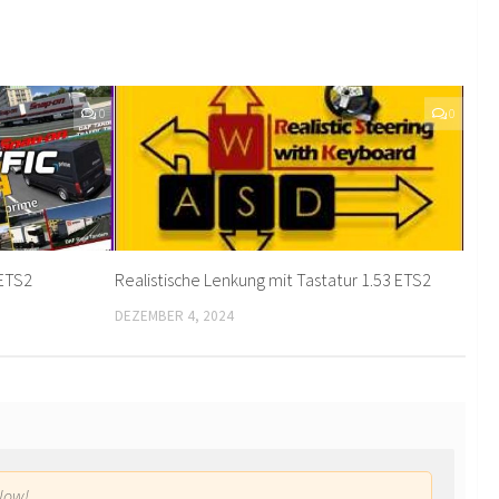
0
0
 ETS2
Realistische Lenkung mit Tastatur 1.53 ETS2
DEZEMBER 4, 2024
low!