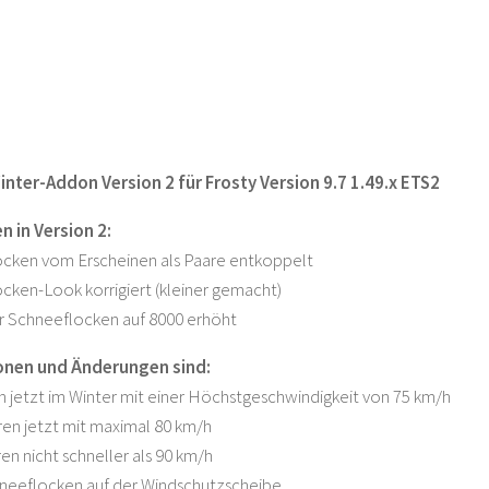
nter-Addon Version 2 für Frosty Version 9.7 1.49.x ETS2
 in Version 2:
ocken vom Erscheinen als Paare entkoppelt
cken-Look korrigiert (kleiner gemacht)
r Schneeflocken auf 8000 erhöht
onen und Änderungen sind:
n jetzt im Winter mit einer Höchstgeschwindigkeit von 75 km/h
ren jetzt mit maximal 80 km/h
en nicht schneller als 90 km/h
neeflocken auf der Windschutzscheibe