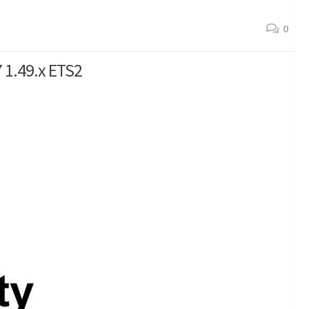
0
 1.49.x ETS2