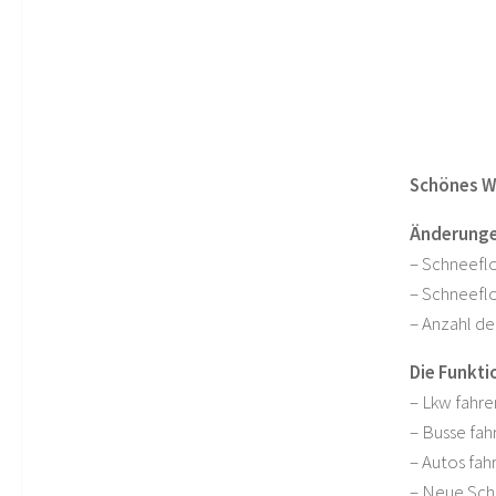
Schönes Wi
Änderungen
– Schneefl
– Schneeflo
– Anzahl de
Die Funkti
– Lkw fahre
– Busse fah
– Autos fahr
– Neue Sch