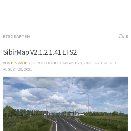
ETS2 KARTEN
0
SibirMap V2.1.2 1.41 ETS2
VON
ETS2MODS
· VERÖFFENTLICHT
AUGUST 29, 2021
· AKTUALISIERT
AUGUST 29, 2021