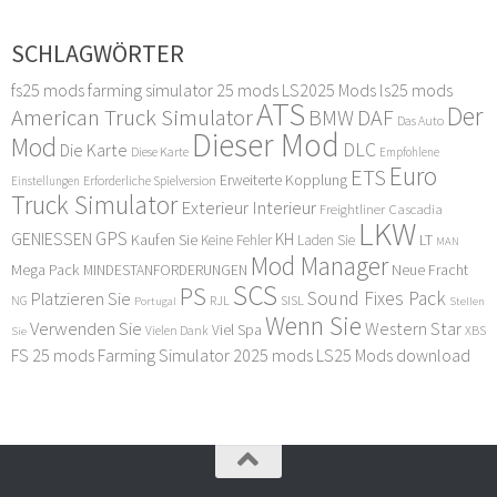
SCHLAGWÖRTER
fs25 mods
farming simulator 25 mods
LS2025 Mods
ls25 mods
ATS
Der
American Truck Simulator
DAF
BMW
Das Auto
Dieser Mod
Mod
DLC
Die Karte
Diese Karte
Empfohlene
Euro
ETS
Erweiterte Kopplung
Erforderliche Spielversion
Einstellungen
Truck Simulator
Exterieur Interieur
Freightliner Cascadia
LKW
GPS
GENIESSEN
KH
Kaufen Sie
LT
Keine Fehler
Laden Sie
MAN
Mod Manager
Mega Pack
Neue Fracht
MINDESTANFORDERUNGEN
SCS
PS
Sound Fixes Pack
Platzieren Sie
SISL
RJL
NG
Stellen
Portugal
Wenn Sie
Verwenden Sie
Western Star
Viel Spa
XBS
Sie
Vielen Dank
FS 25 mods
Farming Simulator 2025 mods
LS25 Mods download