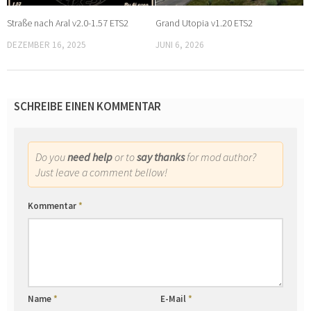
Straße nach Aral v2.0-1.57 ETS2
Grand Utopia v1.20 ETS2
DEZEMBER 16, 2025
JUNI 6, 2026
SCHREIBE EINEN KOMMENTAR
Do you
need help
or to
say thanks
for mod author?
Just leave a comment bellow!
Kommentar
*
Name
*
E-Mail
*