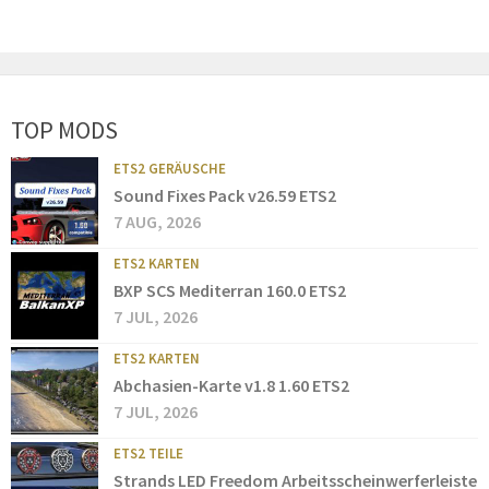
TOP MODS
ETS2 GERÄUSCHE
Sound Fixes Pack v26.59 ETS2
7 AUG, 2026
ETS2 KARTEN
BXP SCS Mediterran 160.0 ETS2
7 JUL, 2026
ETS2 KARTEN
Abchasien-Karte v1.8 1.60 ETS2
7 JUL, 2026
ETS2 TEILE
Strands LED Freedom Arbeitsscheinwerferleiste