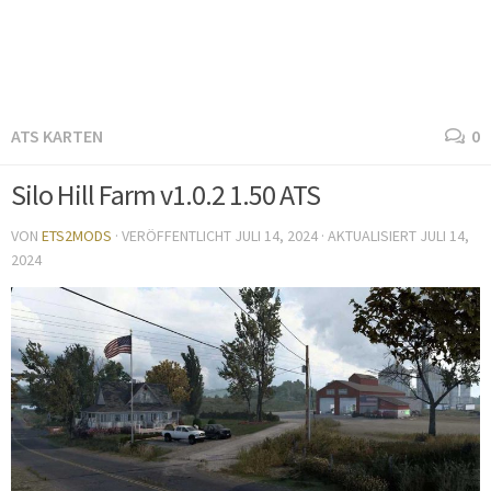
ATS KARTEN
0
Silo Hill Farm v1.0.2 1.50 ATS
VON
ETS2MODS
· VERÖFFENTLICHT
JULI 14, 2024
· AKTUALISIERT
JULI 14,
2024