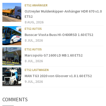
ETS2 ANHÄNGER
Oztreyler Muldenkipper-Anhänger HDR 670 v1.0
ETS2
8 AUG, 2026
ETS2 AUTOS
Busscar Vissta Buss HI-O400RSD 1.60 ETS2
8 JUL, 2026
ETS2 AUTOS
Marcopolo G7 1600 LD MB 1.60 ETS2
8 JUL, 2026
ETS2 LASTWAGEN
MAN TG3 2020 von Gloover v1.8 1.60 ETS2
9 JUL, 2026
COMMENTS