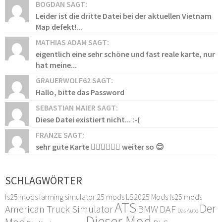
BOGDAN SAGT:
Leider ist die dritte Datei bei der aktuellen Vietnam
Map defekt!...
MATHIAS ADAM SAGT:
eigentlich eine sehr schöne und fast reale karte, nur
hat meine...
GRAUERWOLF62 SAGT:
Hallo, bitte das Password
SEBASTIAN MAIER SAGT:
Diese Datei existiert nicht... :-(
FRANZE SAGT:
sehr gute Karte 👍🏻👍🏻👍🏻 weiter so 😊
SCHLAGWÖRTER
fs25 mods
farming simulator 25 mods
LS2025 Mods
ls25 mods
ATS
Der
American Truck Simulator
DAF
BMW
Das Auto
Dieser Mod