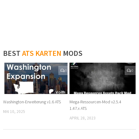
BEST
ATS KARTEN
MODS
0
0
Washington-Erweiterung v1.6 ATS
Mega-Ressourcen-Mod v2.5.4
1.47.x ATS
MAI 10, 2025
APRIL 28, 2023