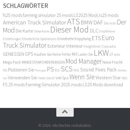
SCHLAGWÖRTER
fs25 mods
farming simulator 25 mods
LS2025 Mods
ls25 mods
ATS
Der
American Truck Simulator
DAF
BMW
Das Auto
Dieser Mod
Mod
DLC
Die Karte
Diese Karte
Empfohlene
Euro
ETS
Erweiterte Kopplung
Erforderliche Spielversion
Einstellungen
Truck Simulator
Exterieur Interieur
Freightliner Cascadia
LKW
GPS
GENIESSEN
KH
Kaufen Sie
LT
Keine Fehler
Laden Sie
MAN
Mod Manager
Mega Pack
Neue Fracht
MINDESTANFORDERUNGEN
SCS
PS
Sound Fixes Pack
Platzieren Sie
SISL
RJL
NG
Stellen
Portugal
Wenn Sie
Verwenden Sie
Western Star
Viel Spa
XBS
Sie
Vielen Dank
FS 25 mods
Farming Simulator 2025 mods
LS25 Mods download
© 2026. Alle Rechte vorbehalten.