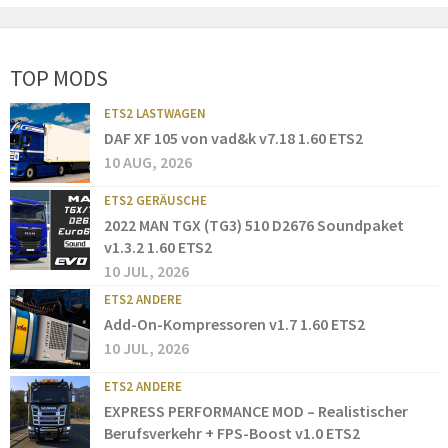
TOP MODS
ETS2 LASTWAGEN
DAF XF 105 von vad&k v7.18 1.60 ETS2
10 AUG, 2026
ETS2 GERÄUSCHE
2022 MAN TGX (TG3) 510 D2676 Soundpaket
v1.3.2 1.60 ETS2
10 JUL, 2026
ETS2 ANDERE
Add-On-Kompressoren v1.7 1.60 ETS2
10 JUL, 2026
ETS2 ANDERE
EXPRESS PERFORMANCE MOD – Realistischer
Berufsverkehr + FPS-Boost v1.0 ETS2