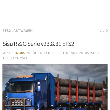
ETS2 LASTWAGEN
0
Sisu R & C-Serie v23.8.31 ETS2
VON
ETS2MODS
· VERÖFFENTLICHT
AUGUST 31, 2023
· AKTUALISIERT
AUGUST 31, 2023