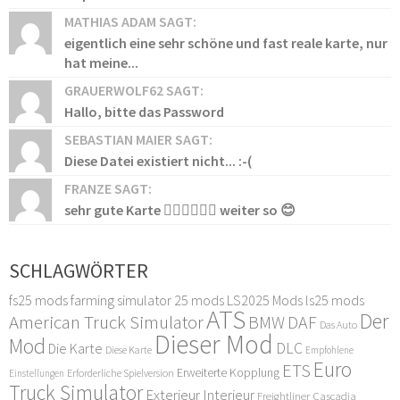
MATHIAS ADAM SAGT:
eigentlich eine sehr schöne und fast reale karte, nur
hat meine...
GRAUERWOLF62 SAGT:
Hallo, bitte das Password
SEBASTIAN MAIER SAGT:
Diese Datei existiert nicht... :-(
FRANZE SAGT:
sehr gute Karte 👍🏻👍🏻👍🏻 weiter so 😊
SCHLAGWÖRTER
fs25 mods
farming simulator 25 mods
LS2025 Mods
ls25 mods
ATS
Der
American Truck Simulator
DAF
BMW
Das Auto
Dieser Mod
Mod
DLC
Die Karte
Diese Karte
Empfohlene
Euro
ETS
Erweiterte Kopplung
Erforderliche Spielversion
Einstellungen
Truck Simulator
Exterieur Interieur
Freightliner Cascadia