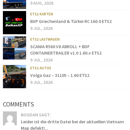
9 AUG, 2026
ETS2 KARTEN
BXP Griechenland & Türkei RC 160.0 ETS2
9 JUL, 2026
ETS2 LASTWAGEN
SCANIA R560 V8 ABROLL + BDF
CONTAINERTRAILER v1.0 1.60.x ETS2
9 JUL, 2026
ETS2 AUTOS
Volga Gaz – 31105 – 1.60 ETS2
9 JUL, 2026
COMMENTS
BOGDAN SAGT:
Leider ist die dritte Datei bei der aktuellen Vietnam
Map defekt!...