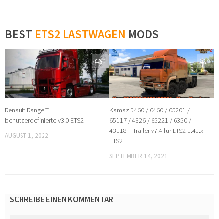
BEST
ETS2 LASTWAGEN
MODS
0
0
Renault Range T
Kamaz 5460 / 6460 / 65201 /
benutzerdefinierte v3.0 ETS2
65117 / 4326 / 65221 / 6350 /
43118 + Trailer v7.4 für ETS2 1.41.x
AUGUST 1, 2022
ETS2
SEPTEMBER 14, 2021
SCHREIBE EINEN KOMMENTAR