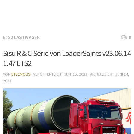
ETS2 LASTWAGEN
0
Sisu R & C-Serie von LoaderSaints v23.06.14
1.47 ETS2
VON
ETS2MODS
· VERÖFFENTLICHT
JUNI 15, 2023
· AKTUALISIERT
JUNI 14,
2023