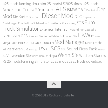
fs25 mods
farming simulator 25 mods
LS2025 Mods
ls25 mods
ATS
Der
American Truck Simulator
DAF
BMW
Das Auto
Dieser Mod
Mod
DLC
Die Karte
Diese Karte
Empfohlene
Euro
ETS
Erweiterte Kopplung
Erforderliche Spielversion
Einstellungen
Truck Simulator
Exterieur Interieur
Freightliner Cascadia
LKW
GPS
GENIESSEN
KH
Kaufen Sie
LT
Keine Fehler
Laden Sie
MAN
Mod Manager
Mega Pack
Neue Fracht
MINDESTANFORDERUNGEN
SCS
PS
Sound Fixes Pack
Platzieren Sie
SISL
RJL
NG
Stellen
Portugal
Wenn Sie
Verwenden Sie
Western Star
Viel Spa
XBS
Sie
Vielen Dank
FS 25 mods
Farming Simulator 2025 mods
LS25 Mods download
© 2026. Alle Rechte vorbehalten.