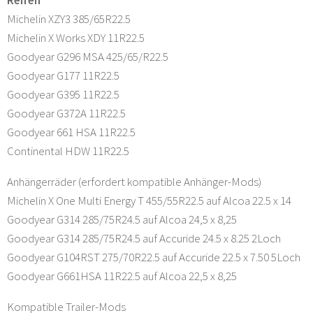
Reifen
Michelin XZY3 385/65R22.5
Michelin X Works XDY 11R22.5
Goodyear G296 MSA 425/65/R22.5
Goodyear G177 11R22.5
Goodyear G395 11R22.5
Goodyear G372A 11R22.5
Goodyear 661 HSA 11R22.5
Continental HDW 11R22.5
Anhängerräder (erfordert kompatible Anhänger-Mods)
Michelin X One Multi Energy T 455/55R22.5 auf Alcoa 22.5 x 14
Goodyear G314 285/75R24.5 auf Alcoa 24,5 x 8,25
Goodyear G314 285/75R24.5 auf Accuride 24.5 x 8.25 2Loch
Goodyear G104RST 275/70R22.5 auf Accuride 22.5 x 7.50 5Loch
Goodyear G661HSA 11R22.5 auf Alcoa 22,5 x 8,25
Kompatible Trailer-Mods