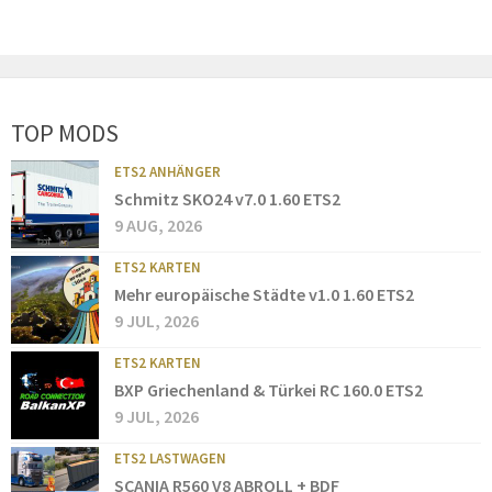
TOP MODS
ETS2 ANHÄNGER
Schmitz SKO24 v7.0 1.60 ETS2
9 AUG, 2026
ETS2 KARTEN
Mehr europäische Städte v1.0 1.60 ETS2
9 JUL, 2026
ETS2 KARTEN
BXP Griechenland & Türkei RC 160.0 ETS2
9 JUL, 2026
ETS2 LASTWAGEN
SCANIA R560 V8 ABROLL + BDF