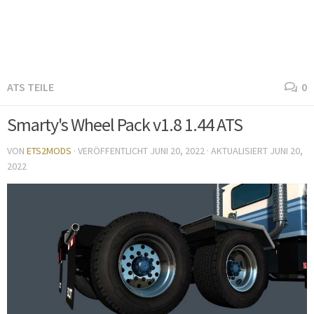
ATS TEILE
0
Smarty's Wheel Pack v1.8 1.44 ATS
VON
ETS2MODS
· VERÖFFENTLICHT
JUNI 20, 2022
· AKTUALISIERT
JUNI 20,
2022