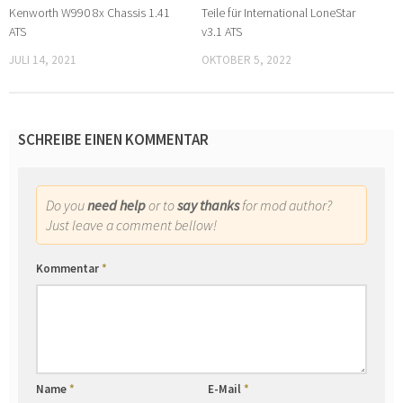
Kenworth W990 8x Chassis 1.41
Teile für International LoneStar
ATS
v3.1 ATS
JULI 14, 2021
OKTOBER 5, 2022
SCHREIBE EINEN KOMMENTAR
Do you
need help
or to
say thanks
for mod author?
Just leave a comment bellow!
Kommentar
*
Name
*
E-Mail
*