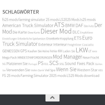
SCHLAGWÖRTER
fs25 mods
farming simulator 25 mods
LS2025 Mods
ls25 mods
ATS
Der
American Truck Simulator
DAF
BMW
Das Auto
Dieser Mod
Mod
DLC
Die Karte
Diese Karte
Empfohlene
Euro
ETS
Erweiterte Kopplung
Erforderliche Spielversion
Einstellungen
Truck Simulator
Exterieur Interieur
Freightliner Cascadia
LKW
GPS
GENIESSEN
KH
Kaufen Sie
LT
Keine Fehler
Laden Sie
MAN
Mod Manager
Mega Pack
Neue Fracht
MINDESTANFORDERUNGEN
SCS
PS
Sound Fixes Pack
Platzieren Sie
SISL
RJL
NG
Stellen
Portugal
Wenn Sie
Verwenden Sie
Western Star
Viel Spa
XBS
Sie
Vielen Dank
FS 25 mods
Farming Simulator 2025 mods
LS25 Mods download