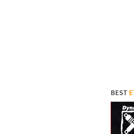
BEST
E