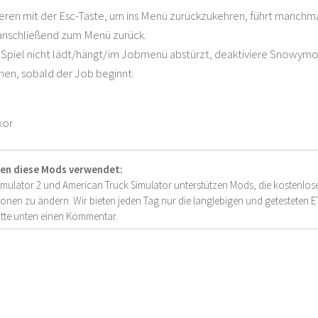
ieren mit der Esc-Taste, um ins Menü zurückzukehren, führt manch
 anschließend zum Menü zurück.
in Spiel nicht lädt/hängt/im Jobmenü abstürzt, deaktiviere Snowym
en, sobald der Job beginnt.
xor
en diese Mods verwendet:
imulator 2 und American Truck Simulator unterstützen Mods, die kostenlose
onen zu ändern. Wir bieten jeden Tag nur die langlebigen und getesteten
bitte unten einen Kommentar.