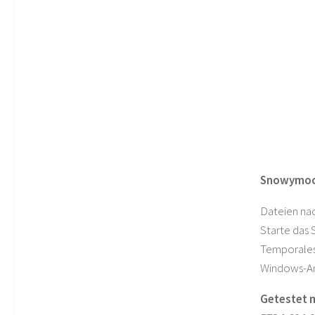
Snowymoon
Dateien nac
Starte das 
Temporales 
Windows-Anz
Getestet 