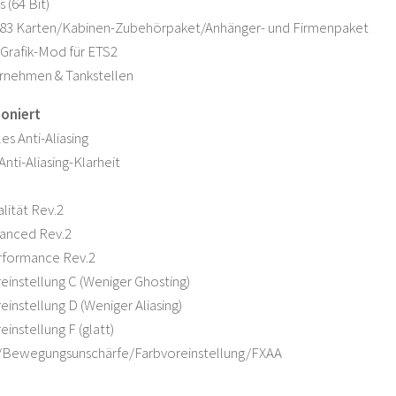
s (64 Bit)
83 Karten/Kabinen-Zubehörpaket/Anhänger- und Firmenpaket
 Grafik-Mod für ETS2
rnehmen & Tankstellen
oniert
es Anti-Aliasing
 Anti-Aliasing-Klarheit
lität Rev.2
lanced Rev.2
rformance Rev.2
einstellung C (Weniger Ghosting)
einstellung D (Weniger Aliasing)
instellung F (glatt)
e/Bewegungsunschärfe/Farbvoreinstellung/FXAA