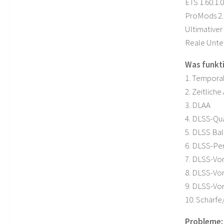
ETS 1.60.1.0
ProMods 2.
Ultimativer
Reale Unte
Was funkti
1. Temporal
2. Zeitliche
3. DLAA
4. DLSS-Qua
5. DLSS Ba
6. DLSS-Pe
7. DLSS-Vor
8. DLSS-Vor
9. DLSS-Vore
10. Schärf
Probleme: