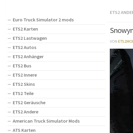
ETS2 ANDE
Euro Truck Simulator 2 mods
Snowym
ETS2 Karten
ETS2 Lastwagen
VON
ETS2MO
ETS2 Autos
ETS2 Anhänger
ETS2 Bus
ETS2 Innere
ETS2 Skins
ETS2 Teile
ETS2 Geräusche
ETS2 Andere
American Truck Simulator Mods
ATS Karten