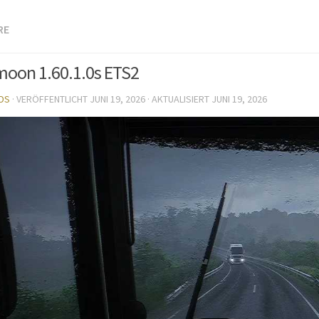
RE
oon 1.60.1.0s ETS2
DS
· VERÖFFENTLICHT
JUNI 19, 2026
· AKTUALISIERT
JUNI 19, 2026