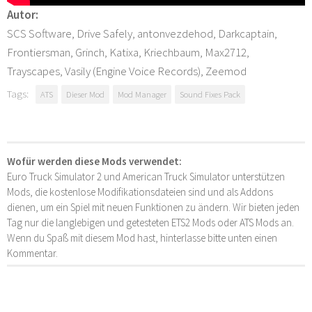
Autor:
SCS Software, Drive Safely, antonvezdehod, Darkcaptain,
Frontiersman, Grinch, Katixa, Kriechbaum, Max2712,
Trayscapes, Vasily (Engine Voice Records), Zeemod
Tags:
ATS
Dieser Mod
Mod Manager
Sound Fixes Pack
Wofür werden diese Mods verwendet:
Euro Truck Simulator 2 und American Truck Simulator unterstützen
Mods, die kostenlose Modifikationsdateien sind und als Addons
dienen, um ein Spiel mit neuen Funktionen zu ändern. Wir bieten jeden
Tag nur die langlebigen und getesteten ETS2 Mods oder ATS Mods an.
Wenn du Spaß mit diesem Mod hast, hinterlasse bitte unten einen
Kommentar.