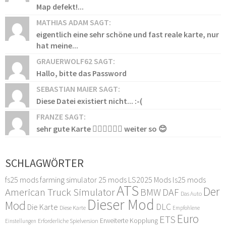
Map defekt!...
MATHIAS ADAM SAGT:
eigentlich eine sehr schöne und fast reale karte, nur
hat meine...
GRAUERWOLF62 SAGT:
Hallo, bitte das Password
SEBASTIAN MAIER SAGT:
Diese Datei existiert nicht... :-(
FRANZE SAGT:
sehr gute Karte 👍🏻👍🏻👍🏻 weiter so 😊
SCHLAGWÖRTER
fs25 mods
farming simulator 25 mods
LS2025 Mods
ls25 mods
ATS
Der
American Truck Simulator
DAF
BMW
Das Auto
Dieser Mod
Mod
DLC
Die Karte
Diese Karte
Empfohlene
Euro
ETS
Erweiterte Kopplung
Erforderliche Spielversion
Einstellungen