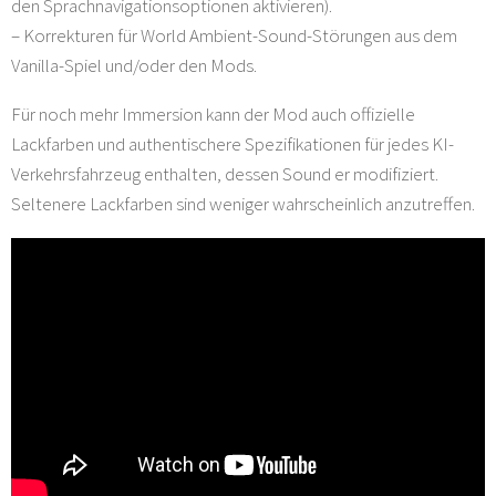
den Sprachnavigationsoptionen aktivieren).
– Korrekturen für World Ambient-Sound-Störungen aus dem
Vanilla-Spiel und/oder den Mods.
Für noch mehr Immersion kann der Mod auch offizielle
Lackfarben und authentischere Spezifikationen für jedes KI-
Verkehrsfahrzeug enthalten, dessen Sound er modifiziert.
Seltenere Lackfarben sind weniger wahrscheinlich anzutreffen.