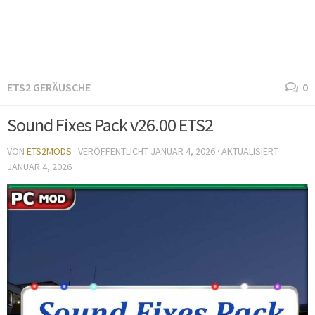
ETS2 GERÄUSCHE
0
Sound Fixes Pack v26.00 ETS2
VON
ETS2MODS
· VERÖFFENTLICHT
JANUAR 4, 2026
· AKTUALISIERT
JANUAR 4, 2026