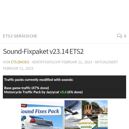
ETS2 GERÄUSCHE
0
Sound-Fixpaket v23.14 ETS2
VON
ETS2MODS
· VERÖFFENTLICHT
FEBRUAR 21, 2023
· AKTUALISIERT
FEBRUAR 21, 2023