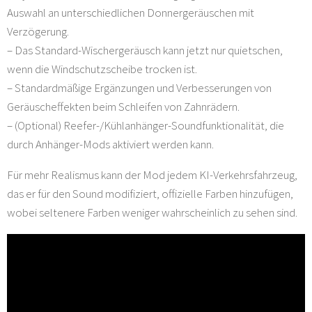
Auswahl an unterschiedlichen Donnergeräuschen mit
Verzögerung.
– Das Standard-Wischergeräusch kann jetzt nur quietschen,
wenn die Windschutzscheibe trocken ist.
– Standardmäßige Ergänzungen und Verbesserungen von
Geräuscheffekten beim Schleifen von Zahnrädern.
– (Optional) Reefer-/Kühlanhänger-Soundfunktionalität, die
durch Anhänger-Mods aktiviert werden kann.
Für mehr Realismus kann der Mod jedem KI-Verkehrsfahrzeug,
das er für den Sound modifiziert, offizielle Farben hinzufügen,
wobei seltenere Farben weniger wahrscheinlich zu sehen sind.