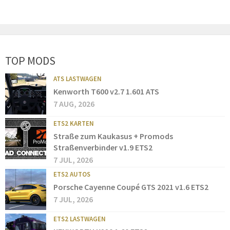
TOP MODS
ATS LASTWAGEN
Kenworth T600 v2.7 1.601 ATS
7 AUG, 2026
ETS2 KARTEN
Straße zum Kaukasus + Promods
Straßenverbinder v1.9 ETS2
7 JUL, 2026
ETS2 AUTOS
Porsche Cayenne Coupé GTS 2021 v1.6 ETS2
7 JUL, 2026
ETS2 LASTWAGEN