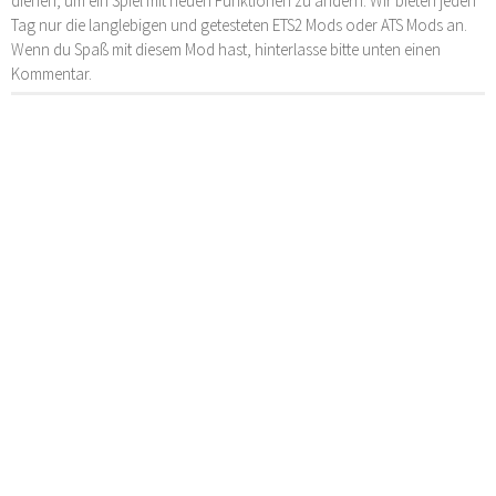
dienen, um ein Spiel mit neuen Funktionen zu ändern. Wir bieten jeden
Tag nur die langlebigen und getesteten ETS2 Mods oder ATS Mods an.
Wenn du Spaß mit diesem Mod hast, hinterlasse bitte unten einen
Kommentar.