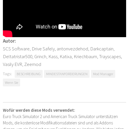
Autor:
SCS Software, Drive Safely, antonvezdehod, Darkcaptain,
Deltatristar500, Grinch, Kass, Katixa, Kriechbaum, Trayscapes,
Vasily EVR, Zeemod
Tags:
BESCHREIBUNG
MINDESTANFORDERUNGEN
Mod Manager
Wenn Sie
Wofür werden diese Mods verwendet:
Euro Truck Simulator 2 und American Truck Simulator unterstützen
Mods, die kostenlose Modifikationsdateien sind und als Addons