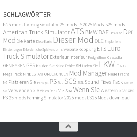
SCHLAGWÖRTER
fs25 mods
farming simulator 25 mods
LS2025 Mods
ls25 mods
ATS
Der
American Truck Simulator
DAF
BMW
Das Auto
Dieser Mod
Mod
DLC
Die Karte
Diese Karte
Empfohlene
Euro
ETS
Erweiterte Kopplung
Erforderliche Spielversion
Einstellungen
Truck Simulator
Exterieur Interieur
Freightliner Cascadia
LKW
GPS
GENIESSEN
KH
Kaufen Sie
LT
Keine Fehler
Laden Sie
MAN
Mod Manager
Mega Pack
Neue Fracht
MINDESTANFORDERUNGEN
SCS
PS
Sound Fixes Pack
Platzieren Sie
SISL
RJL
NG
Stellen
Portugal
Wenn Sie
Verwenden Sie
Western Star
Viel Spa
XBS
Sie
Vielen Dank
FS 25 mods
Farming Simulator 2025 mods
LS25 Mods download