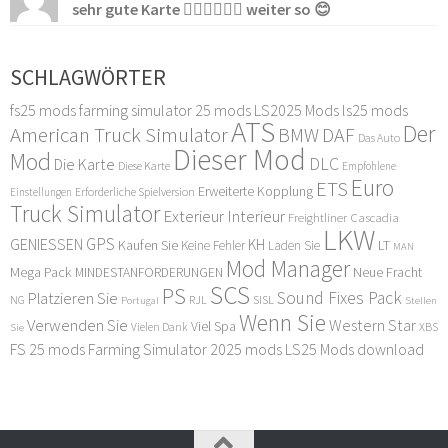
sehr gute Karte 👍🏻👍🏻👍🏻 weiter so 😊
SCHLAGWÖRTER
fs25 mods
farming simulator 25 mods
LS2025 Mods
ls25 mods
ATS
Der
American Truck Simulator
DAF
BMW
Das Auto
Dieser Mod
Mod
DLC
Die Karte
Diese Karte
Empfohlene
Euro
ETS
Erweiterte Kopplung
Erforderliche Spielversion
Einstellungen
Truck Simulator
Exterieur Interieur
Freightliner Cascadia
LKW
GPS
GENIESSEN
KH
Kaufen Sie
LT
Keine Fehler
Laden Sie
MAN
Mod Manager
Mega Pack
Neue Fracht
MINDESTANFORDERUNGEN
SCS
PS
Sound Fixes Pack
Platzieren Sie
SISL
RJL
NG
Stellen
Portugal
Wenn Sie
Verwenden Sie
Western Star
Viel Spa
XBS
Sie
Vielen Dank
FS 25 mods
Farming Simulator 2025 mods
LS25 Mods download