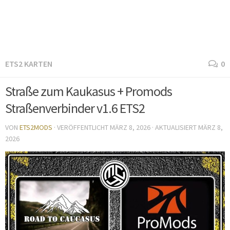
ETS2 KARTEN
0
Straße zum Kaukasus + Promods
Straßenverbinder v1.6 ETS2
VON
ETS2MODS
· VERÖFFENTLICHT
MÄRZ 8, 2026
· AKTUALISIERT
MÄRZ 8,
2026