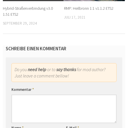
Hybrid-Straßenverbindung v3.0
RMP: Heilbronn 1:1 v1.1.2 ETS2
1.51 ETS2
JULI 17, 2021
SEPTEMBER 29, 2024
SCHREIBE EINEN KOMMENTAR
Do you
need help
or to
say thanks
for mod author?
Just leave a comment bellow!
Kommentar
*
Name
*
E-Mail
*