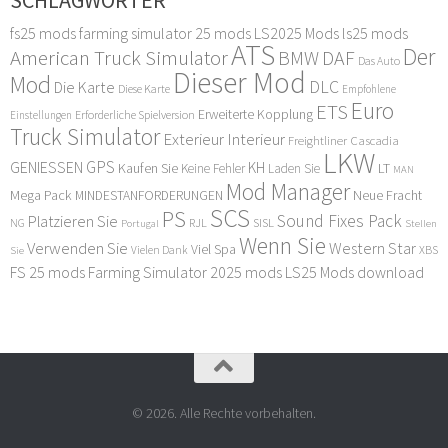
SCHLAGWÖRTER
fs25 mods
farming simulator 25 mods
LS2025 Mods
ls25 mods
ATS
Der
American Truck Simulator
DAF
BMW
Das Auto
Dieser Mod
Mod
DLC
Die Karte
Diese Karte
Empfohlene
Euro
ETS
Erweiterte Kopplung
Erforderliche Spielversion
Einstellungen
Truck Simulator
Exterieur Interieur
Freightliner Cascadia
LKW
GPS
GENIESSEN
KH
Kaufen Sie
LT
Keine Fehler
Laden Sie
MAN
Mod Manager
Mega Pack
Neue Fracht
MINDESTANFORDERUNGEN
SCS
PS
Sound Fixes Pack
Platzieren Sie
SISL
RJL
NG
Stellen
Portugal
Wenn Sie
Verwenden Sie
Western Star
Viel Spa
XBS
Sie
Vielen Dank
FS 25 mods
Farming Simulator 2025 mods
LS25 Mods download
© 2026. Alle Rechte vorbehalten.