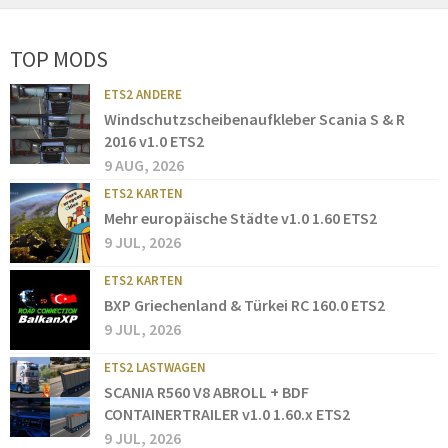
TOP MODS
ETS2 ANDERE
Windschutzscheibenaufkleber Scania S & R
2016 v1.0 ETS2
9 AUG, 2026
ETS2 KARTEN
Mehr europäische Städte v1.0 1.60 ETS2
9 JUL, 2026
ETS2 KARTEN
BXP Griechenland & Türkei RC 160.0 ETS2
9 JUL, 2026
ETS2 LASTWAGEN
SCANIA R560 V8 ABROLL + BDF
CONTAINERTRAILER v1.0 1.60.x ETS2
9 JUL, 2026