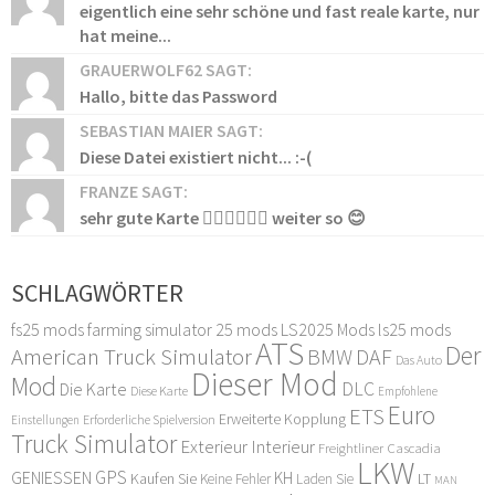
eigentlich eine sehr schöne und fast reale karte, nur
hat meine...
GRAUERWOLF62 SAGT:
Hallo, bitte das Password
SEBASTIAN MAIER SAGT:
Diese Datei existiert nicht... :-(
FRANZE SAGT:
sehr gute Karte 👍🏻👍🏻👍🏻 weiter so 😊
SCHLAGWÖRTER
fs25 mods
farming simulator 25 mods
LS2025 Mods
ls25 mods
ATS
Der
American Truck Simulator
DAF
BMW
Das Auto
Dieser Mod
Mod
DLC
Die Karte
Diese Karte
Empfohlene
Euro
ETS
Erweiterte Kopplung
Erforderliche Spielversion
Einstellungen
Truck Simulator
Exterieur Interieur
Freightliner Cascadia
LKW
GPS
GENIESSEN
KH
Kaufen Sie
LT
Keine Fehler
Laden Sie
MAN