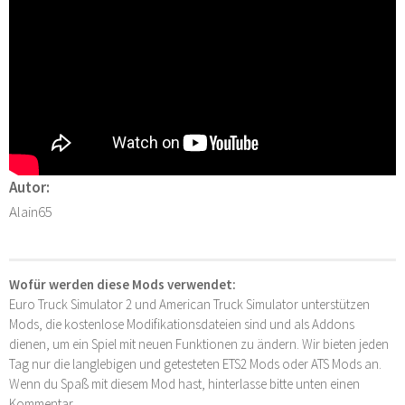
Autor:
Alain65
Wofür werden diese Mods verwendet:
Euro Truck Simulator 2 und American Truck Simulator unterstützen
Mods, die kostenlose Modifikationsdateien sind und als Addons
dienen, um ein Spiel mit neuen Funktionen zu ändern. Wir bieten jeden
Tag nur die langlebigen und getesteten ETS2 Mods oder ATS Mods an.
Wenn du Spaß mit diesem Mod hast, hinterlasse bitte unten einen
Kommentar.