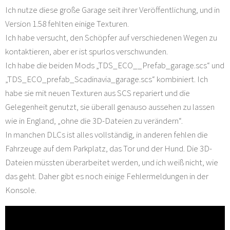
Ich nutze diese große Garage seit ihrer Veröffentlichung, und in
Version 1.58 fehlten einige Texturen.
Ich habe versucht, den Schöpfer auf verschiedenen Wegen zu
kontaktieren, aber er ist spurlos verschwunden.
Ich habe die beiden Mods „TDS_ECO__Prefab_garage.scs“ und
„TDS_ECO_prefab_Scadinavia_garage.scs“ kombiniert. Ich
habe sie mit neuen Texturen aus SCS repariert und die
Gelegenheit genutzt, sie überall genauso aussehen zu lassen
wie in England, „ohne die 3D-Dateien zu verändern“.
In manchen DLCs ist alles vollständig, in anderen fehlen die
Fahrzeuge auf dem Parkplatz, das Tor und der Hund. Die 3D-
Dateien müssten überarbeitet werden, und ich weiß nicht, wie
das geht. Daher gibt es noch einige Fehlermeldungen in der
Konsole.