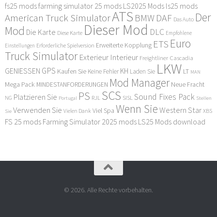
fs25 mods
farming simulator 25 mods
LS2025 Mods
ls25 mods
ATS
Der
American Truck Simulator
DAF
BMW
Das Auto
Dieser Mod
Mod
DLC
Die Karte
Diese Karte
Empfohlene
Euro
ETS
Erweiterte Kopplung
Erforderliche Spielversion
Einstellungen
Truck Simulator
Exterieur Interieur
Freightliner Cascadia
LKW
GPS
GENIESSEN
KH
Kaufen Sie
LT
Keine Fehler
Laden Sie
MAN
Mod Manager
Mega Pack
Neue Fracht
MINDESTANFORDERUNGEN
SCS
PS
Sound Fixes Pack
Platzieren Sie
SISL
RJL
NG
Stellen
Portugal
Wenn Sie
Verwenden Sie
Western Star
Viel Spa
XBS
Sie
Vielen Dank
FS 25 mods
Farming Simulator 2025 mods
LS25 Mods download
© 2026. Alle Rechte vorbehalten.