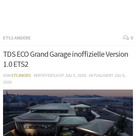
ETS2 ANDERE
0
TDS ECO Grand Garage inoffizielle Version
1.0 ETS2
VON
ETS2MODS
· VERÖFFENTLICHT
JULI 5, 2026
· AKTUALISIERT
JULI 5,
2026