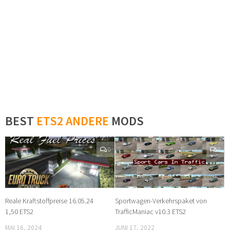
BEST
ETS2 ANDERE
MODS
0
0
Reale Kraftstoffpreise 16.05.24
Sportwagen-Verkehrspaket von
1,50 ETS2
TrafficManiac v10.3 ETS2
MAI 16, 2024
JUNI 17, 2022