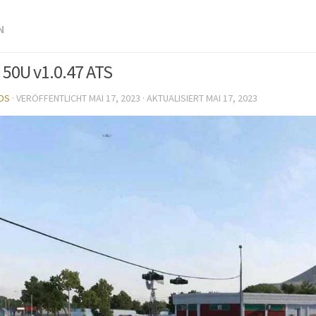
N
 50U v1.0.47 ATS
DS
· VERÖFFENTLICHT
MAI 17, 2023
· AKTUALISIERT
MAI 17, 2023