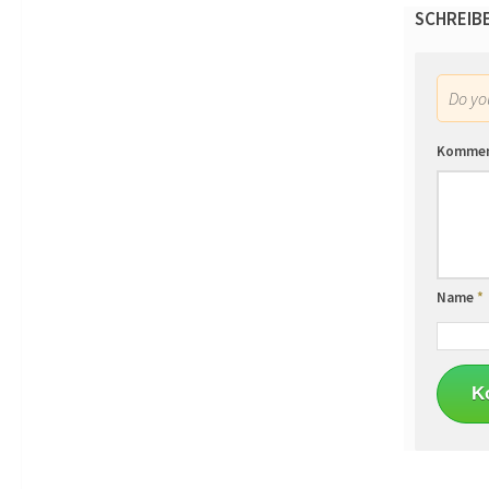
SCHREIB
Do y
Komme
Name
*