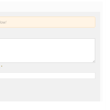
low!
l
*