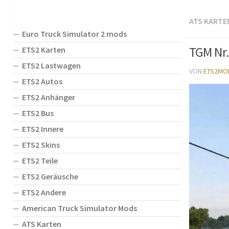
ATS KARTE
Euro Truck Simulator 2 mods
TGM Nr.
ETS2 Karten
ETS2 Lastwagen
VON
ETS2MO
ETS2 Autos
ETS2 Anhänger
ETS2 Bus
ETS2 Innere
ETS2 Skins
ETS2 Teile
ETS2 Geräusche
ETS2 Andere
American Truck Simulator Mods
ATS Karten