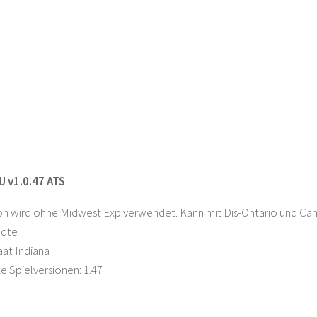
U v1.0.47 ATS
ion wird ohne Midwest Exp verwendet. Kann mit Dis-Ontario und C
ädte
at Indiana
e Spielversionen: 1.47