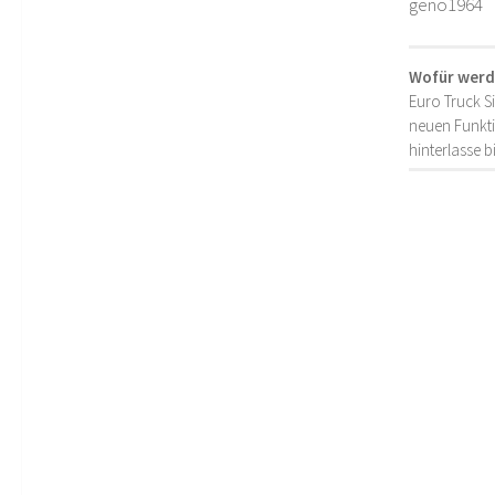
geno1964
Wofür werd
Euro Truck S
neuen Funkti
hinterlasse 