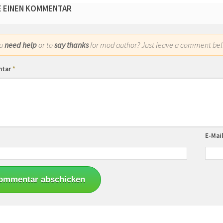
E EINEN KOMMENTAR
ou
need help
or to
say thanks
for mod author? Just leave a comment bel
ntar
*
E-Mai