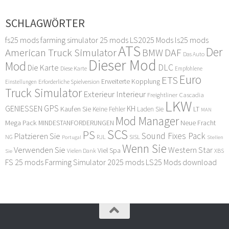
SCHLAGWÖRTER
fs25 mods
farming simulator 25 mods
LS2025 Mods
ls25 mods
ATS
Der
American Truck Simulator
DAF
BMW
Das Auto
Dieser Mod
Mod
DLC
Die Karte
Diese Karte
Empfohlene
Euro
ETS
Erweiterte Kopplung
Erforderliche Spielversion
Einstellungen
Truck Simulator
Exterieur Interieur
Freightliner Cascadia
LKW
GPS
GENIESSEN
KH
Kaufen Sie
LT
Keine Fehler
Laden Sie
MAN
Mod Manager
Mega Pack
Neue Fracht
MINDESTANFORDERUNGEN
SCS
PS
Sound Fixes Pack
Platzieren Sie
SISL
RJL
NG
Stellen
Portugal
Wenn Sie
Verwenden Sie
Western Star
Viel Spa
XBS
Sie
Vielen Dank
FS 25 mods
Farming Simulator 2025 mods
LS25 Mods download