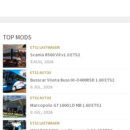
TOP MODS
ETS2 LASTWAGEN
Scania R560 V8 v1.0 ETS2
8 AUG, 2026
ETS2 AUTOS
Busscar Vissta Buss HI-O400RSD 1.60 ETS2
8 JUL, 2026
ETS2 AUTOS
Marcopolo G7 1600 LD MB 1.60 ETS2
8 JUL, 2026
ETS2 LASTWAGEN