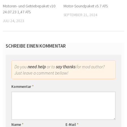
Motoren- und Getriebepaket v10
Motor-Soundpaket v5.7 ATS
24.07.23 1,47 ATS
SEPTEMBER 21, 2024
JULI 24, 2023
SCHREIBE EINEN KOMMENTAR
Do you
need help
or to
say thanks
for mod author?
Just leave a comment bellow!
Kommentar
*
Name
*
E-Mail
*