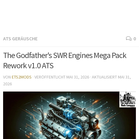
ATS GERÄUSCHE
0
The Godfather's SWR Engines Mega Pack
Rework v1.0 ATS
VON
ETS2MODS
· VERÖFFENTLICHT
MAI 31, 2026
· AKTUALISIERT
MAI 31,
2026