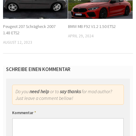
Peugeot 207 Schrägheck 2007
BMW M8 F92 V1.2 1.50 ETS2
1.48 ETS2
APRIL 29, 2024
AUGUST 12, 2023
SCHREIBE EINEN KOMMENTAR
Do you
need help
or to
say thanks
for mod author?
Just leave a comment bellow!
Kommentar
*