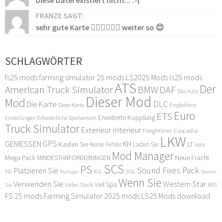
Diese Datei existiert nicht... :-(
FRANZE SAGT:
sehr gute Karte 👍🏻👍🏻👍🏻 weiter so 😊
SCHLAGWÖRTER
fs25 mods
farming simulator 25 mods
LS2025 Mods
ls25 mods
ATS
Der
American Truck Simulator
DAF
BMW
Das Auto
Dieser Mod
Mod
DLC
Die Karte
Diese Karte
Empfohlene
Euro
ETS
Erweiterte Kopplung
Erforderliche Spielversion
Einstellungen
Truck Simulator
Exterieur Interieur
Freightliner Cascadia
LKW
GPS
GENIESSEN
KH
Kaufen Sie
LT
Keine Fehler
Laden Sie
MAN
Mod Manager
Mega Pack
Neue Fracht
MINDESTANFORDERUNGEN
SCS
PS
Sound Fixes Pack
Platzieren Sie
SISL
RJL
NG
Stellen
Portugal
Wenn Sie
Verwenden Sie
Western Star
Viel Spa
XBS
Sie
Vielen Dank
FS 25 mods
Farming Simulator 2025 mods
LS25 Mods download