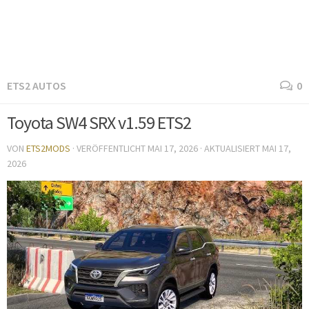
ETS2 AUTOS
0
Toyota SW4 SRX v1.59 ETS2
VON
ETS2MODS
· VERÖFFENTLICHT
MAI 17, 2026
· AKTUALISIERT
MAI 17,
2026