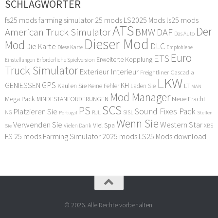
SCHLAGWÖRTER
fs25 mods
farming simulator 25 mods
LS2025 Mods
ls25 mods
ATS
Der
American Truck Simulator
DAF
BMW
Das Auto
Dieser Mod
Mod
DLC
Die Karte
Diese Karte
Empfohlene
Euro
ETS
Erweiterte Kopplung
Erforderliche Spielversion
Einstellungen
Truck Simulator
Exterieur Interieur
Freightliner Cascadia
LKW
GPS
GENIESSEN
KH
Kaufen Sie
LT
Keine Fehler
Laden Sie
MAN
Mod Manager
Mega Pack
Neue Fracht
MINDESTANFORDERUNGEN
SCS
PS
Sound Fixes Pack
Platzieren Sie
SISL
RJL
NG
Stellen
Portugal
Wenn Sie
Verwenden Sie
Western Star
Viel Spa
XBS
Sie
Vielen Dank
FS 25 mods
Farming Simulator 2025 mods
LS25 Mods download
© 2026. Alle Rechte vorbehalten.