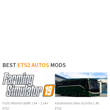
BEST
ETS2 AUTOS
MODS
0
0
FUSO RAGASA-SERIE 1.44 – 1.54+
Kässbohrers Setra s516 für 1,48
ETS2
ETS2