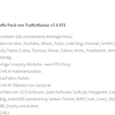
affic Pack von TrafficManiac v7.0 ATS
m Verkehr 164 verschiedene Anhänger hinzu.
ailer von Mac, Fontaine, Wilson, Travis, Lode King, Cheetah, SmithCo,
ucky Trailer, Cobra, Tremcar, Manac, Fabrex, Arctic, Featherlite , Ar
tändig.
rtige Lowpoly-Modelle – kein FPS-Drop.
mit AI-Kabelsimulation.
 auf allen Karten.
 mit AI-Paketen von Jazzycat.
 Skins von: SCS Software, Giant Software, SoftLab, Polygonish, 
ing, andrei383, bansheewoj, Yankee Trucker, B4RT, Ivan, Corey, 
f86, Smarty und andere
1.46.x