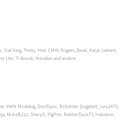
 Trail King, Trinity, Heil, CMW, Rogers, Beall, Kalyn Siebert,
mor Lite, Ti-Brook, Meridian und andere.
Cape, KMN Modding, DocElyoc, Bcbuhler, Dogebilt, Jura2470,
Obeja, MuhaBZzz, SheryO, PigPen, RubberDuck73, Habdorn,