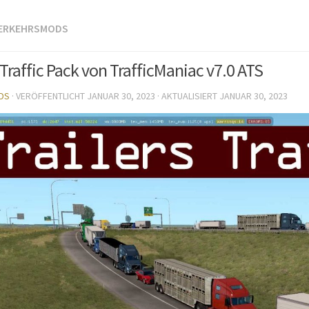
VERKEHRSMODS
 Traffic Pack von TrafficManiac v7.0 ATS
DS
· VERÖFFENTLICHT
JANUAR 30, 2023
· AKTUALISIERT
JANUAR 30, 2023