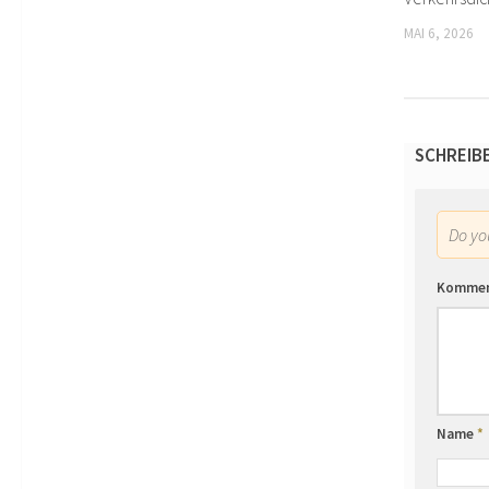
MAI 6, 2026
SCHREIB
Do y
Komme
Name
*