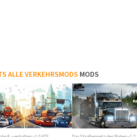
TS ALLE VERKEHRSMODS
MODS
0
hte & -verhalten v1.0 ATS
Das Straßennetz des Paten v1.2