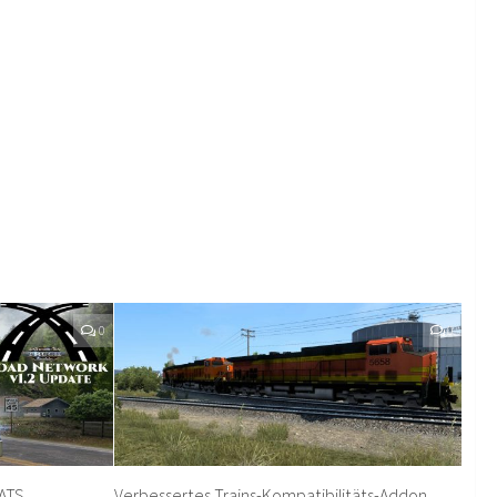
0
0
 ATS
Verbessertes Trains-Kompatibilitäts-Addon