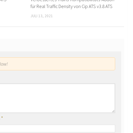
für Real Traffic Density von Cip ATS v3.8 ATS
JULI 13, 2021
low!
l
*