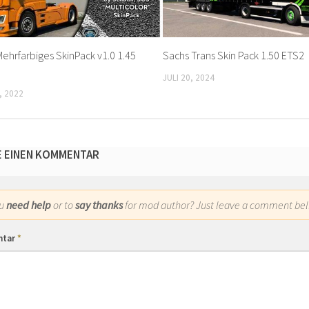
Mehrfarbiges SkinPack v1.0 1.45
Sachs Trans Skin Pack 1.50 ETS2
JULI 20, 2024
, 2022
E EINEN KOMMENTAR
ou
need help
or to
say thanks
for mod author? Just leave a comment bel
ntar
*