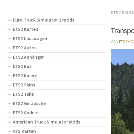
ETS2 SKINS
Euro Truck Simulator 2 mods
Transpo
ETS2 Karten
ETS2 Lastwagen
VON
ETS2MO
ETS2 Autos
ETS2 Anhänger
ETS2 Bus
ETS2 Innere
ETS2 Skins
ETS2 Teile
ETS2 Geräusche
ETS2 Andere
American Truck Simulator Mods
ATS Karten