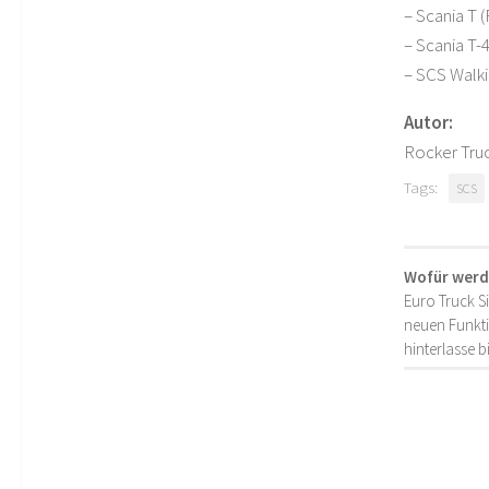
– Scania T (
– Scania T-4
– SCS Walk
Autor:
Rocker Tru
Tags:
SCS
Wofür werd
Euro Truck S
neuen Funkti
hinterlasse 