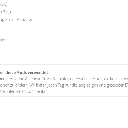
RJL)
 (RJL)
ing Floor Anhänger
cker
en diese Mods verwendet:
imulator 2 und American Truck Simulator unterstützen Mods, die kostenlose
onen zu ändern. Wir bieten jeden Tag nur die langlebigen und getesteten
bitte unten einen Kommentar.