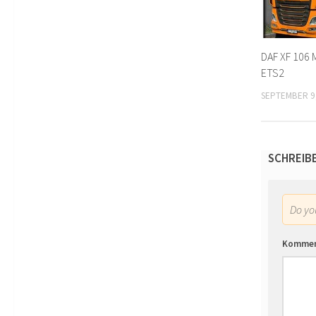
DAF XF 106 
ETS2
SEPTEMBER 9
SCHREIB
Do y
Komme