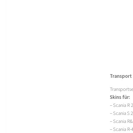
Transport 
Transports
Skins für:
– Scania R 
– Scania S 
– Scania R&
– Scania R-4