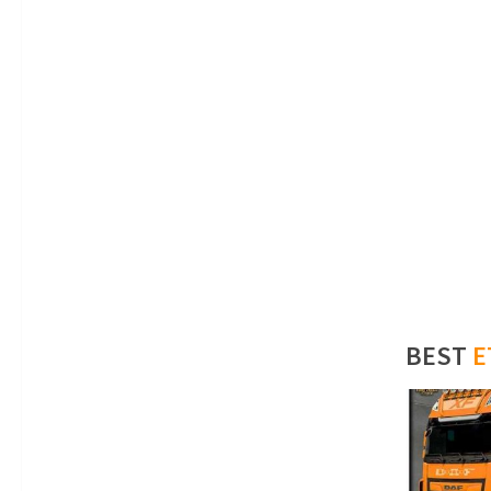
BEST
E