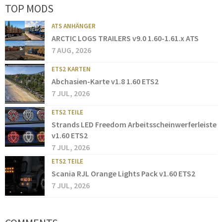
TOP MODS
ATS ANHÄNGER
ARCTIC LOGS TRAILERS v9.0 1.60-1.61.x ATS
7 AUG, 2026
ETS2 KARTEN
Abchasien-Karte v1.8 1.60 ETS2
7 JUL, 2026
ETS2 TEILE
Strands LED Freedom Arbeitsscheinwerferleiste
v1.60 ETS2
7 JUL, 2026
ETS2 TEILE
Scania RJL Orange Lights Pack v1.60 ETS2
7 JUL, 2026