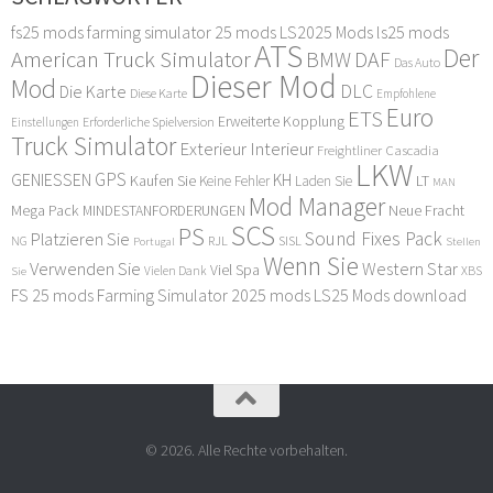
fs25 mods
farming simulator 25 mods
LS2025 Mods
ls25 mods
ATS
Der
American Truck Simulator
DAF
BMW
Das Auto
Dieser Mod
Mod
DLC
Die Karte
Diese Karte
Empfohlene
Euro
ETS
Erweiterte Kopplung
Erforderliche Spielversion
Einstellungen
Truck Simulator
Exterieur Interieur
Freightliner Cascadia
LKW
GPS
GENIESSEN
KH
Kaufen Sie
LT
Keine Fehler
Laden Sie
MAN
Mod Manager
Mega Pack
Neue Fracht
MINDESTANFORDERUNGEN
SCS
PS
Sound Fixes Pack
Platzieren Sie
SISL
RJL
NG
Stellen
Portugal
Wenn Sie
Verwenden Sie
Western Star
Viel Spa
XBS
Sie
Vielen Dank
FS 25 mods
Farming Simulator 2025 mods
LS25 Mods download
© 2026. Alle Rechte vorbehalten.