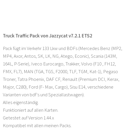
Truck Traffic Pack von Jazzycat v7.2.1 ETS2
Pack fügt im Verkehr 133 Lkw und BDFs (Mercedes Benz (MP2,
MP4, Axor, Antos, SK, LK, NG, Atego, Econic), Scania (143M,
164L, P-Serie), Iveco Eurocargo, Trakker, Volvo (F10 , FH12,
FMX, FL7), MAN (TGA, TGS, F2000, TLF, TGM, Kat-1), Pegaso
Troner, Tatra Phoenix, DAF CF, Renault (Premium DCI, Kerax,
Major, C280), Ford (F- Max, Cargo), Sisu E14, verschiedene
Varianten von bdf's und Speziallastwagen).
Alles eigenständig.
Funktioniert auf allen Karten.
Getestet auf Version 1.44.x
Kompatibel mit allen meinen Packs.