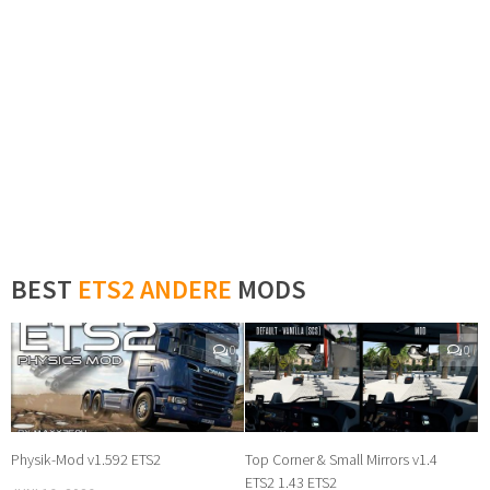
BEST
ETS2 ANDERE
MODS
0
0
Physik-Mod v1.592 ETS2
Top Corner & Small Mirrors v1.4
ETS2 1.43 ETS2