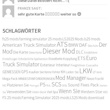
Diese Datei existiert nicht... :-(
FRANZE SAGT:
sehr gute Karte 👍🏻👍🏻👍🏻 weiter so 😊
SCHLAGWÖRTER
fs25 mods
farming simulator 25 mods
LS2025 Mods
ls25 mods
ATS
Der
American Truck Simulator
DAF
BMW
Das Auto
Dieser Mod
Mod
DLC
Die Karte
Diese Karte
Empfohlene
Euro
ETS
Erweiterte Kopplung
Erforderliche Spielversion
Einstellungen
Truck Simulator
Exterieur Interieur
Freightliner Cascadia
LKW
GPS
GENIESSEN
KH
Kaufen Sie
LT
Keine Fehler
Laden Sie
MAN
Mod Manager
Mega Pack
Neue Fracht
MINDESTANFORDERUNGEN
SCS
PS
Sound Fixes Pack
Platzieren Sie
SISL
RJL
NG
Stellen
Portugal
Wenn Sie
Verwenden Sie
Western Star
Viel Spa
XBS
Sie
Vielen Dank
FS 25 mods
Farming Simulator 2025 mods
LS25 Mods download