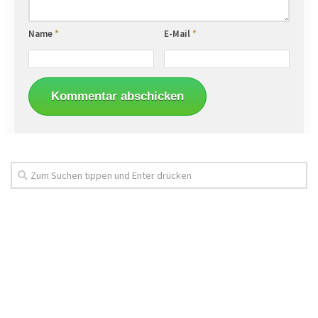
Name
*
E-Mail
*