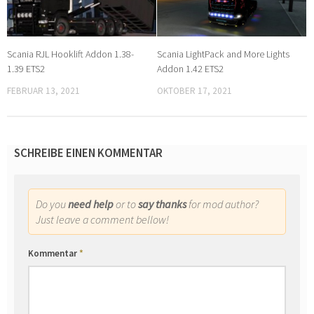
Scania RJL Hooklift Addon 1.38-
Scania LightPack and More Lights
1.39 ETS2
Addon 1.42 ETS2
FEBRUAR 13, 2021
OKTOBER 17, 2021
SCHREIBE EINEN KOMMENTAR
Do you
need help
or to
say thanks
for mod author?
Just leave a comment bellow!
Kommentar
*