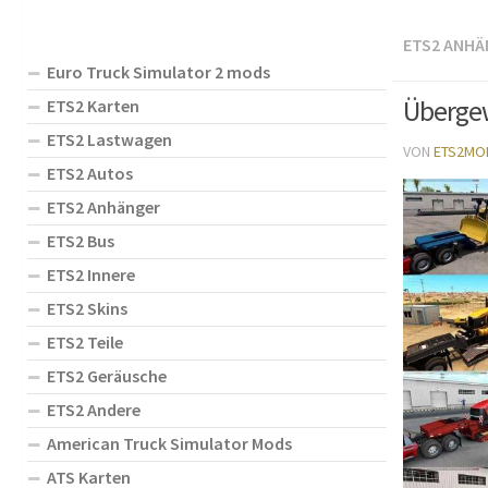
ETS2 ANHÄ
Euro Truck Simulator 2 mods
Übergew
ETS2 Karten
ETS2 Lastwagen
VON
ETS2MO
ETS2 Autos
ETS2 Anhänger
ETS2 Bus
ETS2 Innere
ETS2 Skins
ETS2 Teile
ETS2 Geräusche
ETS2 Andere
American Truck Simulator Mods
ATS Karten