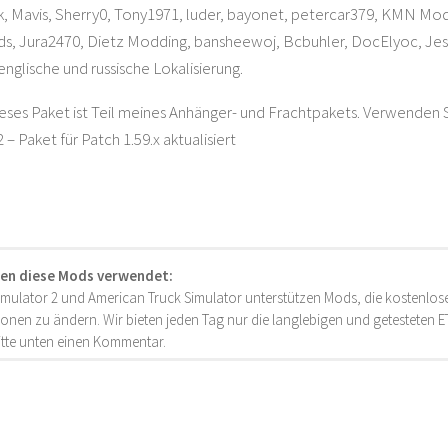
 Mavis, Sherry0, Tony1971, luder, bayonet, petercar379, KMN Mod
s, Jura2470, Dietz Modding, bansheewoj, Bcbuhler, DocElyoc, Je
englische und russische Lokalisierung.
eses Paket ist Teil meines Anhänger- und Frachtpakets. Verwenden
2 – Paket für Patch 1.59.x aktualisiert
en diese Mods verwendet:
imulator 2 und American Truck Simulator unterstützen Mods, die kostenlose
onen zu ändern. Wir bieten jeden Tag nur die langlebigen und getesteten
bitte unten einen Kommentar.