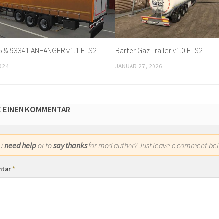
5 & 93341 ANHÄNGER v1.1 ETS2
Barter Gaz Trailer v1.0 ETS2
024
JANUAR 27, 2026
E EINEN KOMMENTAR
ou
need help
or to
say thanks
for mod author? Just leave a comment bel
ntar
*