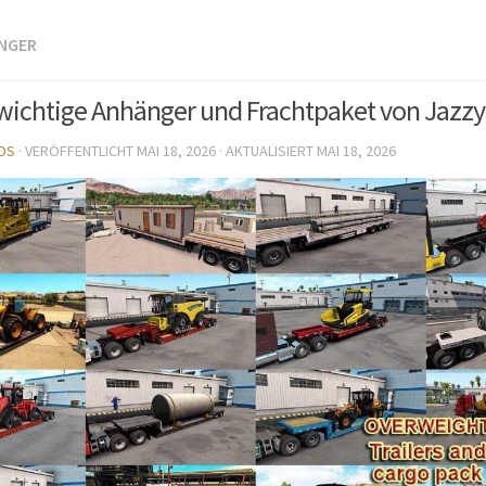
NGER
ichtige Anhänger und Frachtpaket von Jazzyc
DS
· VERÖFFENTLICHT
MAI 18, 2026
· AKTUALISIERT
MAI 18, 2026