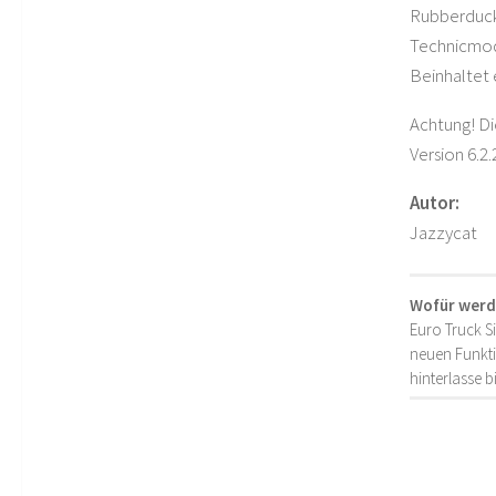
Rubberduck,
Technicmod
Beinhaltet 
Achtung! Di
Version 6.2.
Autor:
Jazzycat
Wofür werd
Euro Truck S
neuen Funkti
hinterlasse 