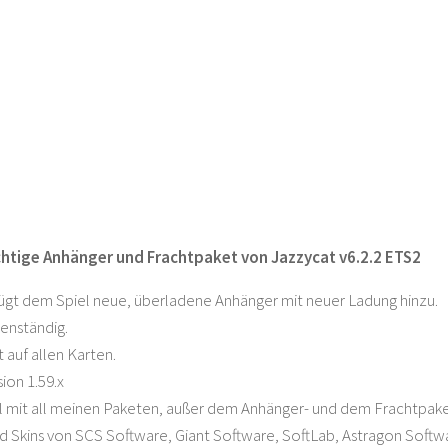
tige Anhänger und Frachtpaket von Jazzycat v6.2.2 ETS2
ügt dem Spiel neue, überladene Anhänger mit neuer Ladung hinzu.
genständig.
 auf allen Karten.
ion 1.59.x
 mit all meinen Paketen, außer dem Anhänger- und dem Frachtpake
 Skins von SCS Software, Giant Software, SoftLab, Astragon Softw