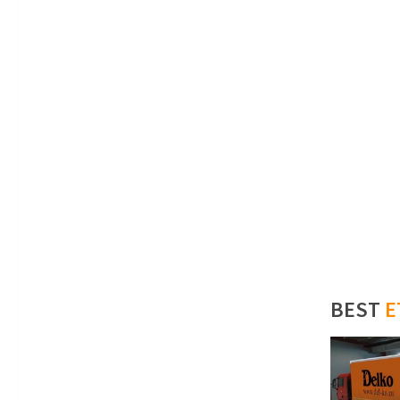
BEST
E