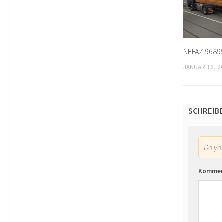
NEFAZ 9689
JANUAR 16, 2
SCHREIB
Do y
Komme