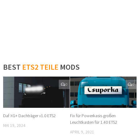
BEST
ETS2 TEILE
MODS
0
0
Daf XG+ Dachträger v1.0 ETS2
Fix für Powerkasis großen
Leuchtkasten für 1.40 ETS2
MAI 19, 2024
APRIL 9, 2021