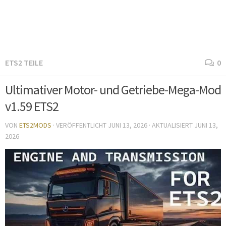
ETS2 TEILE
0
Ultimativer Motor- und Getriebe-Mega-Mod
v1.59 ETS2
VON
ETS2MODS
· VERÖFFENTLICHT
JUNI 13, 2026
· AKTUALISIERT
JUNI 13,
2026