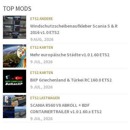
TOP MODS
ETS2 ANDERE
Windschutzscheibenaufkleber Scania S & R
2016 v1.0 ETS2
9 AUG, 2026
ETS2 KARTEN
Mehr europäische Städte v1.0 1.60 ETS2
9 JUL, 2026
ETS2 KARTEN
BXP Griechenland & Türkei RC 160.0 ETS2
9 JUL, 2026
ETS2 LASTWAGEN
SCANIA R560 V8 ABROLL + BDF
CONTAINERTRAILER v1.0 1.60.x ETS2
9 JUL, 2026