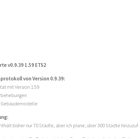
te v0.9.39 1.59 ETS2
rotokoll von Version 0.9.39:
tät mit Version 1.59
erbehebungen
e Gebäudemodelle
ung:
nthält bisher nur 70 Städte, aber ich plane, über 300 Städte hinzuzu