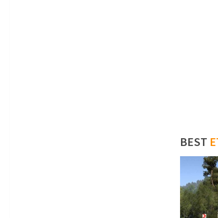
BEST
E