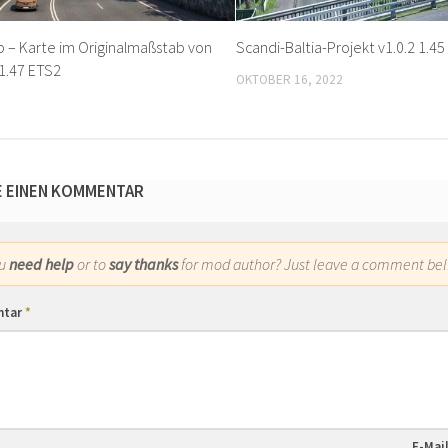
– Karte im Originalmaßstab von
Scandi-Baltia-Projekt v1.0.2 1.4
1.47 ETS2
OKTOBER 16, 2022
E EINEN KOMMENTAR
ou
need help
or to
say thanks
for mod author? Just leave a comment bel
ntar
*
E-Mai