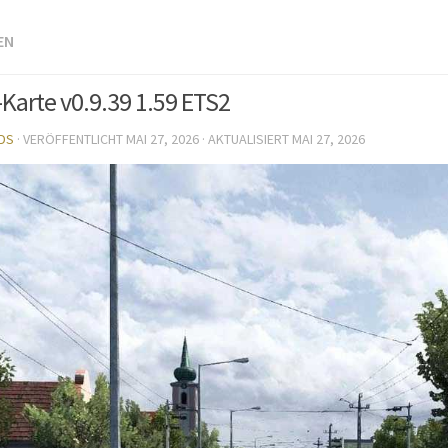
EN
Karte v0.9.39 1.59 ETS2
DS
· VERÖFFENTLICHT
MAI 27, 2026
· AKTUALISIERT
MAI 27, 2026