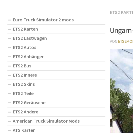
ETS2 KART
Euro Truck Simulator 2 mods
Ungarn-
ETS2 Karten
ETS2 Lastwagen
VON
ETS2MO
ETS2 Autos
ETS2 Anhänger
ETS2 Bus
ETS2 Innere
ETS2 Skins
ETS2 Teile
ETS2 Geräusche
ETS2 Andere
American Truck Simulator Mods
ATS Karten