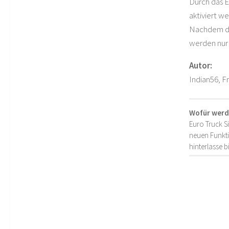
Durch das E
aktiviert w
Nachdem die
werden nur 
Autor:
Indian56, F
Wofür werd
Euro Truck S
neuen Funkti
hinterlasse 