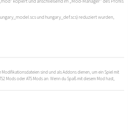
r „mod“ kopiert und anschließend im „Mod-Manager“ des Profils
ungary_model.scs und hungary_def.scs) reduziert wurden,
 Modifikationsdateien sind und als Addons dienen, um ein Spiel mit
 ETS2 Mods oder ATS Mods an. Wenn du Spaß mit diesem Mod hast,