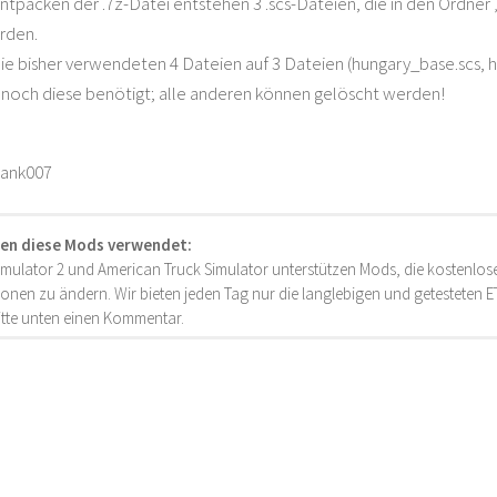
ntpacken der .7z-Datei entstehen 3 .scs-Dateien, die in den Ordne
erden.
 bisher verwendeten 4 Dateien auf 3 Dateien (hungary_base.scs, h
noch diese benötigt; alle anderen können gelöscht werden!
rank007
en diese Mods verwendet:
imulator 2 und American Truck Simulator unterstützen Mods, die kostenlose
onen zu ändern. Wir bieten jeden Tag nur die langlebigen und getesteten
bitte unten einen Kommentar.