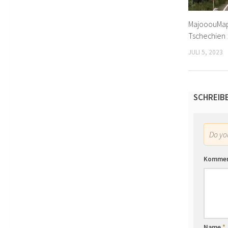
MajooouMap 
Tschechien 
JULI 5, 2023
SCHREIB
Do y
Komme
Name
*