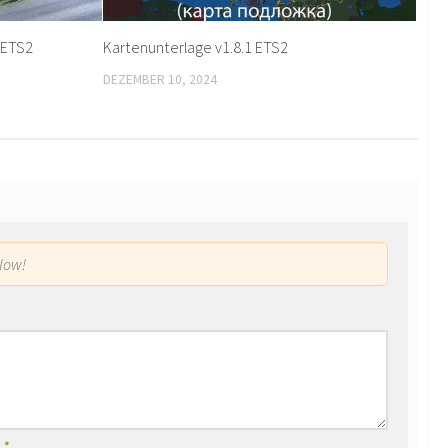
5 ETS2
Kartenunterlage v1.8.1 ETS2
DEZEMBER 10, 2024
low!
l
*