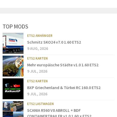
TOP MODS
ETS2 ANHÄNGER
Schmitz SKO24 v7.0 1.60 ETS2
9 AUG, 2026
ETS2 KARTEN
Mehr europäische Städte v1.0 1.60 ETS2
9 JUL, 2026
ETS2 KARTEN
BXP Griechenland & Türkei RC 160.0 ETS2
9 JUL, 2026
ETS2 LASTWAGEN
SCANIA R560 V8 ABROLL + BDF
CONTAINERTRAILER v1.0 1.60.x ETS2