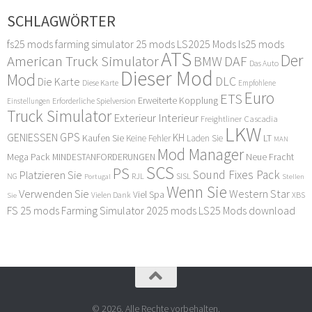
SCHLAGWÖRTER
fs25 mods
farming simulator 25 mods
LS2025 Mods
ls25 mods
ATS
Der
American Truck Simulator
DAF
BMW
Das Auto
Dieser Mod
Mod
DLC
Die Karte
Diese Karte
Empfohlene
Euro
ETS
Erweiterte Kopplung
Erforderliche Spielversion
Einstellungen
Truck Simulator
Exterieur Interieur
Freightliner Cascadia
LKW
GPS
GENIESSEN
KH
Kaufen Sie
LT
Keine Fehler
Laden Sie
MAN
Mod Manager
Mega Pack
Neue Fracht
MINDESTANFORDERUNGEN
SCS
PS
Sound Fixes Pack
Platzieren Sie
SISL
RJL
NG
Stellen
Portugal
Wenn Sie
Verwenden Sie
Western Star
Viel Spa
XBS
Sie
Vielen Dank
FS 25 mods
Farming Simulator 2025 mods
LS25 Mods download
© 2026. Alle Rechte vorbehalten.