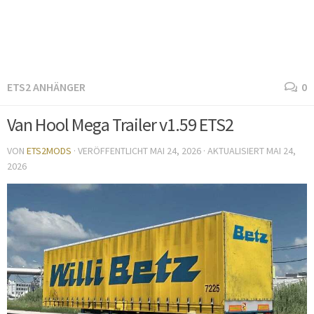
ETS2 ANHÄNGER
0
Van Hool Mega Trailer v1.59 ETS2
VON
ETS2MODS
· VERÖFFENTLICHT
MAI 24, 2026
· AKTUALISIERT
MAI 24,
2026