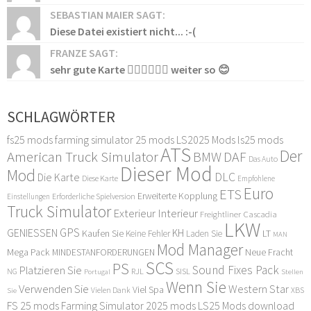
SEBASTIAN MAIER SAGT:
Diese Datei existiert nicht... :-(
FRANZE SAGT:
sehr gute Karte 👍🏻👍🏻👍🏻 weiter so 😊
SCHLAGWÖRTER
fs25 mods
farming simulator 25 mods
LS2025 Mods
ls25 mods
ATS
Der
American Truck Simulator
DAF
BMW
Das Auto
Dieser Mod
Mod
DLC
Die Karte
Diese Karte
Empfohlene
Euro
ETS
Erweiterte Kopplung
Erforderliche Spielversion
Einstellungen
Truck Simulator
Exterieur Interieur
Freightliner Cascadia
LKW
GPS
GENIESSEN
KH
Kaufen Sie
LT
Keine Fehler
Laden Sie
MAN
Mod Manager
Mega Pack
Neue Fracht
MINDESTANFORDERUNGEN
SCS
PS
Sound Fixes Pack
Platzieren Sie
SISL
RJL
NG
Stellen
Portugal
Wenn Sie
Verwenden Sie
Western Star
Viel Spa
XBS
Sie
Vielen Dank
FS 25 mods
Farming Simulator 2025 mods
LS25 Mods download