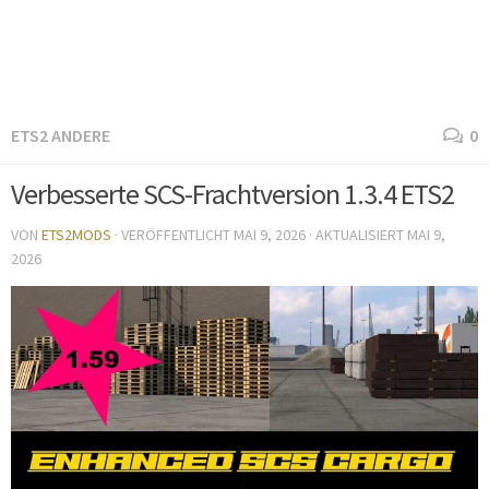
ETS2 ANDERE
0
Verbesserte SCS-Frachtversion 1.3.4 ETS2
VON
ETS2MODS
· VERÖFFENTLICHT
MAI 9, 2026
· AKTUALISIERT
MAI 9,
2026