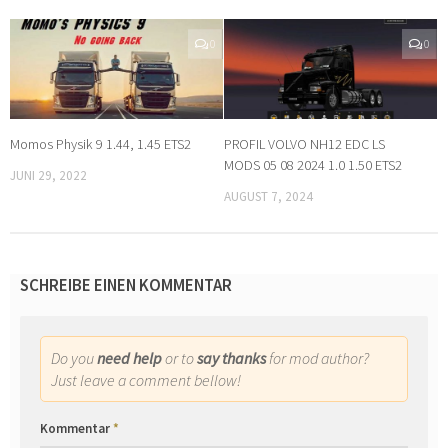
0
0
Momos Physik 9 1.44, 1.45 ETS2
PROFIL VOLVO NH12 EDC LS
MODS 05 08 2024 1.0 1.50 ETS2
JUNI 29, 2022
AUGUST 7, 2024
SCHREIBE EINEN KOMMENTAR
Do you
need help
or to
say thanks
for mod author?
Just leave a comment bellow!
Kommentar
*