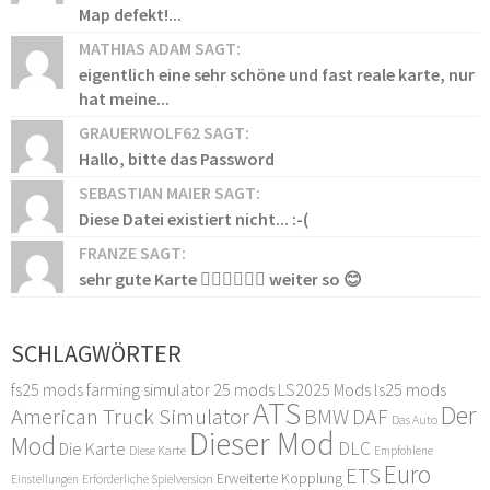
Map defekt!...
MATHIAS ADAM SAGT:
eigentlich eine sehr schöne und fast reale karte, nur
hat meine...
GRAUERWOLF62 SAGT:
Hallo, bitte das Password
SEBASTIAN MAIER SAGT:
Diese Datei existiert nicht... :-(
FRANZE SAGT:
sehr gute Karte 👍🏻👍🏻👍🏻 weiter so 😊
SCHLAGWÖRTER
fs25 mods
farming simulator 25 mods
LS2025 Mods
ls25 mods
ATS
Der
American Truck Simulator
DAF
BMW
Das Auto
Dieser Mod
Mod
DLC
Die Karte
Diese Karte
Empfohlene
Euro
ETS
Erweiterte Kopplung
Erforderliche Spielversion
Einstellungen