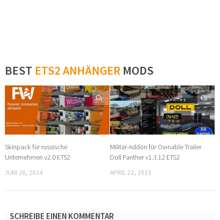
BEST
ETS2 ANHÄNGER
MODS
0
0
Skinpack für russische
Militär-Addon für Ownable Trailer
Unternehmen v2.0 ETS2
Doll Panther v1.3.12 ETS2
JUNI 26, 2024
APRIL 22, 2023
SCHREIBE EINEN KOMMENTAR