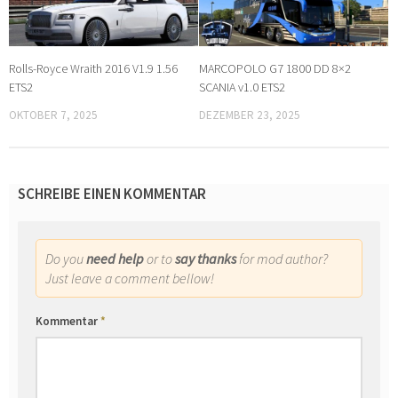
Rolls-Royce Wraith 2016 V1.9 1.56
MARCOPOLO G7 1800 DD 8×2
ETS2
SCANIA v1.0 ETS2
OKTOBER 7, 2025
DEZEMBER 23, 2025
SCHREIBE EINEN KOMMENTAR
Do you
need help
or to
say thanks
for mod author?
Just leave a comment bellow!
Kommentar
*