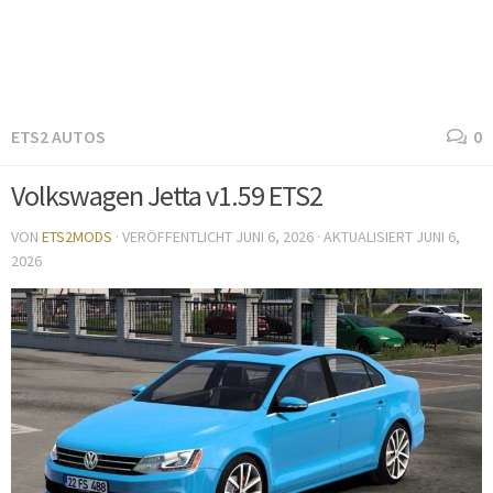
ETS2 AUTOS
0
Volkswagen Jetta v1.59 ETS2
VON
ETS2MODS
· VERÖFFENTLICHT
JUNI 6, 2026
· AKTUALISIERT
JUNI 6,
2026