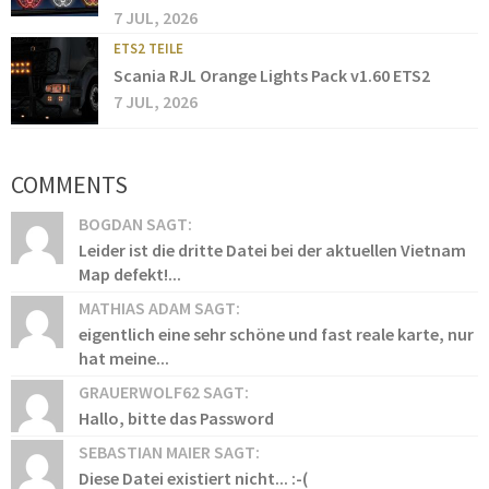
7 JUL, 2026
ETS2 TEILE
Scania RJL Orange Lights Pack v1.60 ETS2
7 JUL, 2026
COMMENTS
BOGDAN SAGT:
Leider ist die dritte Datei bei der aktuellen Vietnam
Map defekt!...
MATHIAS ADAM SAGT:
eigentlich eine sehr schöne und fast reale karte, nur
hat meine...
GRAUERWOLF62 SAGT:
Hallo, bitte das Password
SEBASTIAN MAIER SAGT:
Diese Datei existiert nicht... :-(