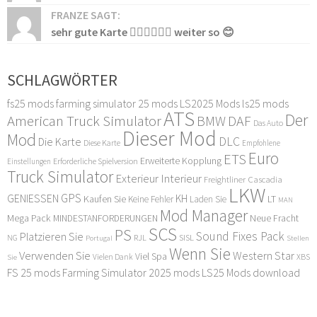
FRANZE SAGT:
sehr gute Karte 👍🏻👍🏻👍🏻 weiter so 😊
SCHLAGWÖRTER
fs25 mods
farming simulator 25 mods
LS2025 Mods
ls25 mods
ATS
Der
American Truck Simulator
DAF
BMW
Das Auto
Dieser Mod
Mod
DLC
Die Karte
Diese Karte
Empfohlene
Euro
ETS
Erweiterte Kopplung
Erforderliche Spielversion
Einstellungen
Truck Simulator
Exterieur Interieur
Freightliner Cascadia
LKW
GPS
GENIESSEN
KH
Kaufen Sie
LT
Keine Fehler
Laden Sie
MAN
Mod Manager
Mega Pack
Neue Fracht
MINDESTANFORDERUNGEN
SCS
PS
Sound Fixes Pack
Platzieren Sie
SISL
RJL
NG
Stellen
Portugal
Wenn Sie
Verwenden Sie
Western Star
Viel Spa
XBS
Sie
Vielen Dank
FS 25 mods
Farming Simulator 2025 mods
LS25 Mods download