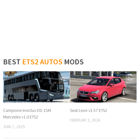
BEST
ETS2 AUTOS
MODS
0
0
Campione Invictus DD 15M
Seat Leon v1.57 ETS2
Mercedes v1.0 ETS2
FEBRUAR 3, 2026
JUNI 7, 2025