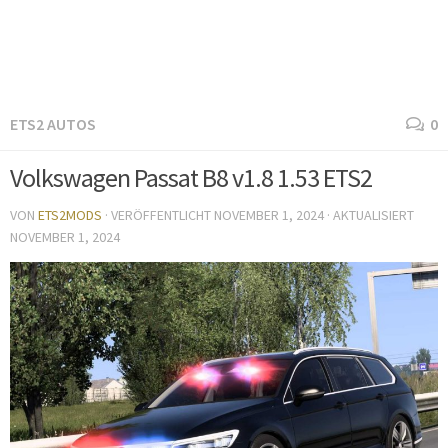
ETS2 AUTOS
0
Volkswagen Passat B8 v1.8 1.53 ETS2
VON
ETS2MODS
· VERÖFFENTLICHT
NOVEMBER 1, 2024
· AKTUALISIERT
NOVEMBER 1, 2024