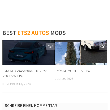
BEST
ETS2 AUTOS
MODS
0
0
BMW M8 Competition G16 2022
Tofaş Murat131 1.55 ETS2
v2.8 1.53x ETS2
JULI 10, 2025
NOVEMBER 13, 2024
SCHREIBE EINEN KOMMENTAR