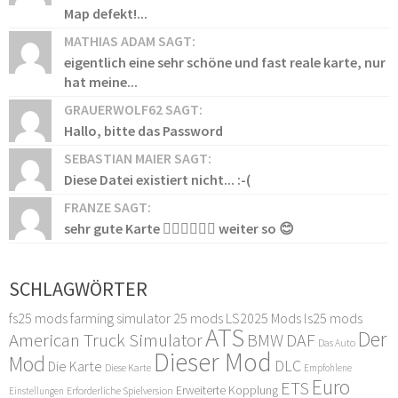
Map defekt!...
MATHIAS ADAM SAGT:
eigentlich eine sehr schöne und fast reale karte, nur
hat meine...
GRAUERWOLF62 SAGT:
Hallo, bitte das Password
SEBASTIAN MAIER SAGT:
Diese Datei existiert nicht... :-(
FRANZE SAGT:
sehr gute Karte 👍🏻👍🏻👍🏻 weiter so 😊
SCHLAGWÖRTER
fs25 mods
farming simulator 25 mods
LS2025 Mods
ls25 mods
ATS
Der
American Truck Simulator
DAF
BMW
Das Auto
Dieser Mod
Mod
DLC
Die Karte
Diese Karte
Empfohlene
Euro
ETS
Erweiterte Kopplung
Erforderliche Spielversion
Einstellungen