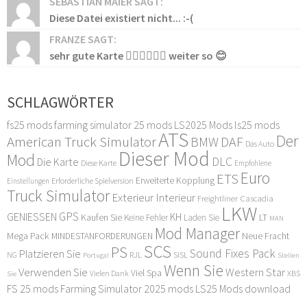
SEBASTIAN MAIER SAGT:
Diese Datei existiert nicht... :-(
FRANZE SAGT:
sehr gute Karte 👍🏻👍🏻👍🏻 weiter so 😊
SCHLAGWÖRTER
fs25 mods
farming simulator 25 mods
LS2025 Mods
ls25 mods
ATS
Der
American Truck Simulator
DAF
BMW
Das Auto
Dieser Mod
Mod
DLC
Die Karte
Diese Karte
Empfohlene
Euro
ETS
Erweiterte Kopplung
Erforderliche Spielversion
Einstellungen
Truck Simulator
Exterieur Interieur
Freightliner Cascadia
LKW
GPS
GENIESSEN
KH
Kaufen Sie
LT
Keine Fehler
Laden Sie
MAN
Mod Manager
Mega Pack
Neue Fracht
MINDESTANFORDERUNGEN
SCS
PS
Sound Fixes Pack
Platzieren Sie
SISL
RJL
NG
Stellen
Portugal
Wenn Sie
Verwenden Sie
Western Star
Viel Spa
XBS
Sie
Vielen Dank
FS 25 mods
Farming Simulator 2025 mods
LS25 Mods download