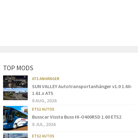
TOP MODS
ATS ANHÄNGER
SUN VALLEY Autotransportanhänger v1.0 1.60-
1.61.x ATS
8 AUG, 2026
ETS2 AUTOS
Busscar Vissta Buss HI-O400RSD 1.60 ETS2
8 JUL, 2026
ETS2 AUTOS