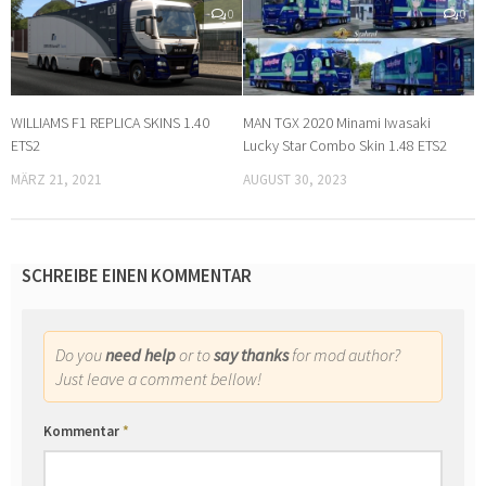
0
0
WILLIAMS F1 REPLICA SKINS 1.40
MAN TGX 2020 Minami Iwasaki
ETS2
Lucky Star Combo Skin 1.48 ETS2
MÄRZ 21, 2021
AUGUST 30, 2023
SCHREIBE EINEN KOMMENTAR
Do you
need help
or to
say thanks
for mod author?
Just leave a comment bellow!
Kommentar
*