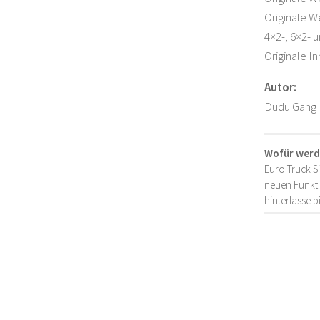
Originale 
4×2-, 6×2- 
Originale I
Autor:
Dudu Gang
Wofür werd
Euro Truck S
neuen Funkti
hinterlasse 