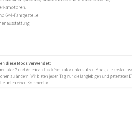
Werksmotoren.
und 6×4-Fahrgestelle.
nnenausstattung
en diese Mods verwendet:
imulator 2 und American Truck Simulator unterstützen Mods, die kostenlose
onen zu ändern. Wir bieten jeden Tag nur die langlebigen und getesteten
bitte unten einen Kommentar.