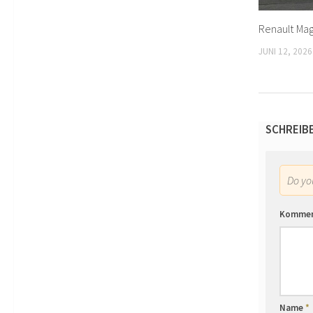
Renault Mag
JUNI 12, 2026
SCHREIB
Do y
Komme
Name
*