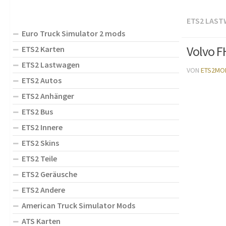
ETS2 LAS
Euro Truck Simulator 2 mods
Volvo F
ETS2 Karten
ETS2 Lastwagen
VON
ETS2MO
ETS2 Autos
ETS2 Anhänger
ETS2 Bus
ETS2 Innere
ETS2 Skins
ETS2 Teile
ETS2 Geräusche
ETS2 Andere
American Truck Simulator Mods
ATS Karten