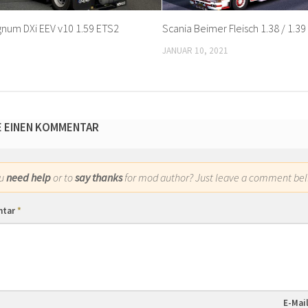
num DXi EEV v10 1.59 ETS2
Scania Beimer Fleisch 1.38 / 1.3
JANUAR 10, 2021
E EINEN KOMMENTAR
ou
need help
or to
say thanks
for mod author? Just leave a comment bel
ntar
*
E-Mai