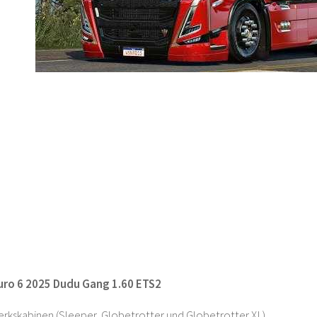
uro 6 2025 Dudu Gang 1.60 ETS2
erkskabinen (Sleeper, Globetrotter und Globetrotter XL).