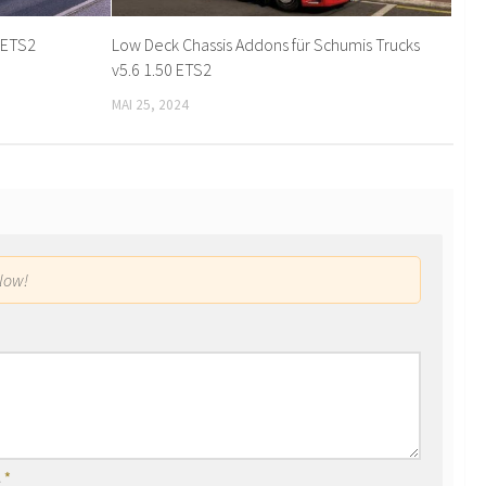
9 ETS2
Low Deck Chassis Addons für Schumis Trucks
v5.6 1.50 ETS2
MAI 25, 2024
low!
l
*