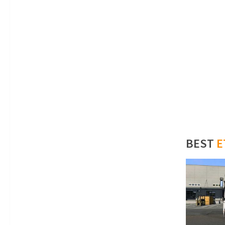
BEST
E