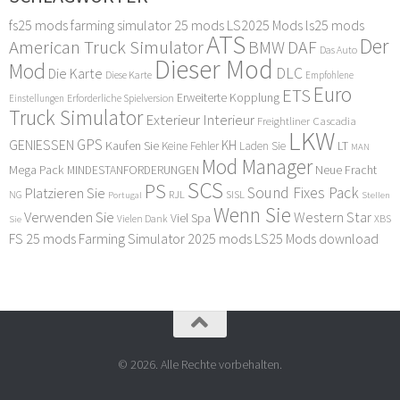
fs25 mods
farming simulator 25 mods
LS2025 Mods
ls25 mods
ATS
Der
American Truck Simulator
DAF
BMW
Das Auto
Dieser Mod
Mod
DLC
Die Karte
Diese Karte
Empfohlene
Euro
ETS
Erweiterte Kopplung
Erforderliche Spielversion
Einstellungen
Truck Simulator
Exterieur Interieur
Freightliner Cascadia
LKW
GPS
GENIESSEN
KH
Kaufen Sie
LT
Keine Fehler
Laden Sie
MAN
Mod Manager
Mega Pack
Neue Fracht
MINDESTANFORDERUNGEN
SCS
PS
Sound Fixes Pack
Platzieren Sie
SISL
RJL
NG
Stellen
Portugal
Wenn Sie
Verwenden Sie
Western Star
Viel Spa
XBS
Sie
Vielen Dank
FS 25 mods
Farming Simulator 2025 mods
LS25 Mods download
© 2026. Alle Rechte vorbehalten.