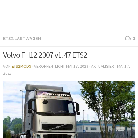
ETS2 LASTWAGEN
0
Volvo FH12 2007 v1.47 ETS2
VON
ETS2MODS
· VERÖFFENTLICHT
MAI 17, 2023
· AKTUALISIERT
MAI 17,
2023