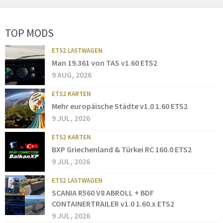
TOP MODS
ETS2 LASTWAGEN
Man 19.361 von TAS v1.60 ETS2
9 AUG, 2026
ETS2 KARTEN
Mehr europäische Städte v1.0 1.60 ETS2
9 JUL, 2026
ETS2 KARTEN
BXP Griechenland & Türkei RC 160.0 ETS2
9 JUL, 2026
ETS2 LASTWAGEN
SCANIA R560 V8 ABROLL + BDF
CONTAINERTRAILER v1.0 1.60.x ETS2
9 JUL, 2026