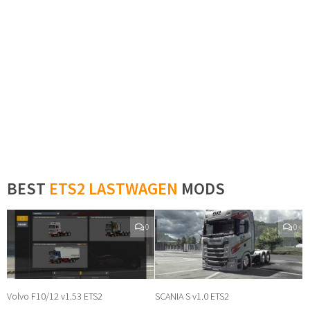
BEST
ETS2 LASTWAGEN
MODS
0
0
Volvo F10/12 v1.53 ETS2
SCANIA S v1.0 ETS2