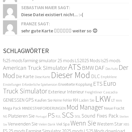
SEBASTIAN MAIER SAGT:
Diese Datei existiert nicht... :-(
FRANZE SAGT:
sehr gute Karte 👍🏻👍🏻👍🏻 weiter so 😊
SCHLAGWÖRTER
fs25 mods
farming simulator 25 mods
LS2025 Mods
ls25 mods
ATS
Der
American Truck Simulator
DAF
BMW
Das Auto
Dieser Mod
Mod
DLC
Die Karte
Diese Karte
Empfohlene
Euro
ETS
Erweiterte Kopplung
Erforderliche Spielversion
Einstellungen
Truck Simulator
Exterieur Interieur
Freightliner Cascadia
LKW
GPS
GENIESSEN
KH
Kaufen Sie
LT
Keine Fehler
Laden Sie
MAN
Mod Manager
Mega Pack
Neue Fracht
MINDESTANFORDERUNGEN
SCS
PS
Sound Fixes Pack
Platzieren Sie
SISL
RJL
NG
Stellen
Portugal
Wenn Sie
Verwenden Sie
Western Star
Viel Spa
XBS
Sie
Vielen Dank
FS 25 mods
Farming Simulator 2025 mods
LS25 Mods download