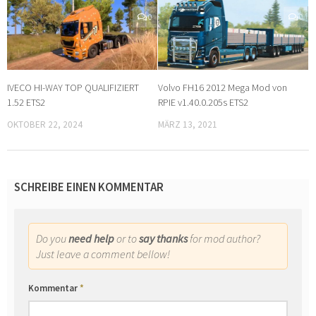
0
0
IVECO HI-WAY TOP QUALIFIZIERT
Volvo FH16 2012 Mega Mod von
1.52 ETS2
RPIE v1.40.0.205s ETS2
OKTOBER 22, 2024
MÄRZ 13, 2021
SCHREIBE EINEN KOMMENTAR
Do you
need help
or to
say thanks
for mod author?
Just leave a comment bellow!
Kommentar
*