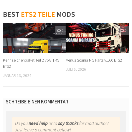
BEST
ETS2 TEILE
MODS
0
0
Kennzeichenpaket Teil 2 v6.8 1.49
Venus Scania NG Parts v1.60 ETS2
ETS2
JULI 6, 2026
JANUAR 13, 2024
SCHREIBE EINEN KOMMENTAR
Do you
need help
or to
say thanks
for mod author?
Just leave a comment bellow!