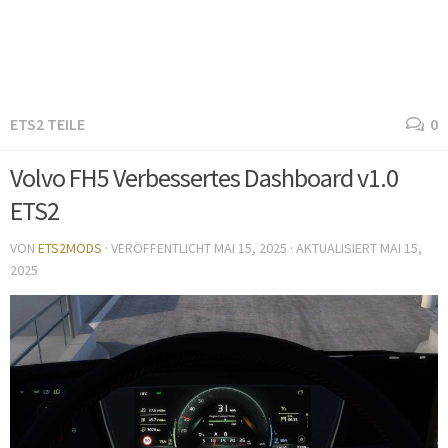
ETS2 TEILE
0
Volvo FH5 Verbessertes Dashboard v1.0
ETS2
VON
ETS2MODS
· VERÖFFENTLICHT
MAI 15, 2025
· AKTUALISIERT
MAI 15,
2025