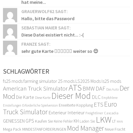
hat meine...
GRAUERWOLF62 SAGT:
Hallo, bitte das Password
SEBASTIAN MAIER SAGT:
Diese Datei existiert nicht... :-(
FRANZE SAGT:
sehr gute Karte 👍🏻👍🏻👍🏻 weiter so 😊
SCHLAGWÖRTER
fs25 mods
farming simulator 25 mods
LS2025 Mods
ls25 mods
ATS
Der
American Truck Simulator
DAF
BMW
Das Auto
Dieser Mod
Mod
DLC
Die Karte
Diese Karte
Empfohlene
Euro
ETS
Erweiterte Kopplung
Erforderliche Spielversion
Einstellungen
Truck Simulator
Exterieur Interieur
Freightliner Cascadia
LKW
GPS
GENIESSEN
KH
Kaufen Sie
LT
Keine Fehler
Laden Sie
MAN
Mod Manager
Mega Pack
Neue Fracht
MINDESTANFORDERUNGEN